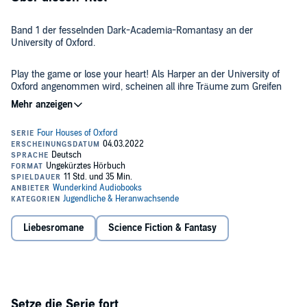
Band 1 der fesselnden Dark-Academia-Romantasy an der
University of Oxford.
Play the game or lose your heart! Als Harper an der University of
Oxford angenommen wird, scheinen all ihre Träume zum Greifen
nah. Vor allem als sie mit der Zusage die Einladung erhält, den
berüchtigten Diamonds beizutreten - einer Studentenverbindung,
die ihren Mitgliedern Macht und Einfluss verspricht. Auf einmal
©2022 Ravensburger Verlag GmbH (P)2022 Wunderkind
muss Harper am Spiel der Vier Farben teilnehmen und steht ihrer
Audiobooks
Vergangenheit gegenüber: Finley, der sie vor Jahren ohne Erklärung
im Stich ließ und sie jetzt ausdrücklich vor der tödlichen Magie der
Diamonds warnt.
Liebesromane
Science Fiction & Fantasy
Setze die Serie fort