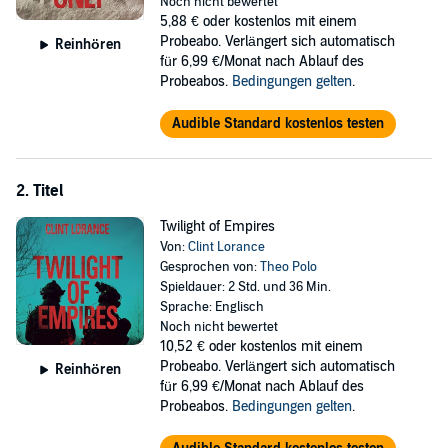
Noch nicht bewertet
lines but in the hearts and minds of those who dare to dream of a
5,88 €
oder kostenlos mit einem
world at peace. Will they find a path to peace, or will the world
Probeabo. Verlängert sich automatisch
Reinhören
succumb to the war that rages within? The fate of humanity hangs
für 6,99 €/Monat nach Ablauf des
in the balance, and time is running out.
Probeabos.
Bedingungen gelten
.
©2024 Clint Allen Lorance (P)2024 Clint Allen Lorance
Audible Standard kostenlos testen
2. Titel
Twilight of Empires
Von:
Clint Lorance
Gesprochen von:
Theo Polo
Spieldauer: 2 Std. und 36 Min.
Sprache: Englisch
Noch nicht bewertet
10,52 €
oder kostenlos mit einem
Probeabo. Verlängert sich automatisch
Reinhören
für 6,99 €/Monat nach Ablauf des
Probeabos.
Bedingungen gelten
.