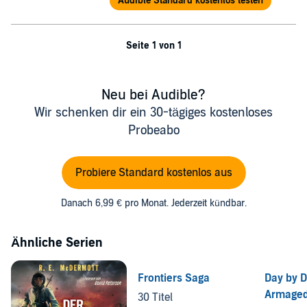
Audible Standard kostenlos testen
Seite 1 von 1
Neu bei Audible?
Wir schenken dir ein 30-tägiges kostenloses
Probeabo
Probiere Standard kostenlos aus
Danach 6,99 € pro Monat. Jederzeit kündbar.
Ähnliche Serien
Frontiers Saga
Day by 
Armage
30 Titel