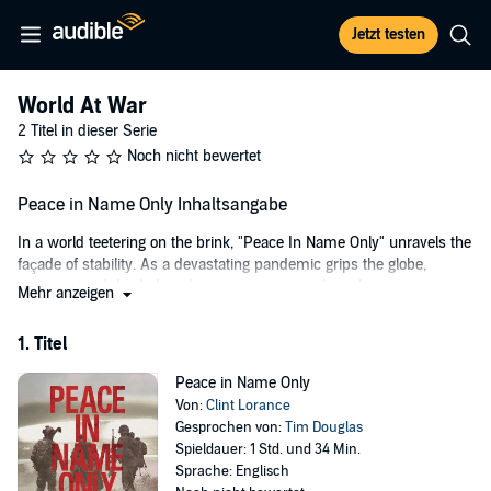
Jetzt testen
World At War
2 Titel in dieser Serie
Noch nicht bewertet
Peace in Name Only Inhaltsangabe
In a world teetering on the brink, "Peace In Name Only" unravels the
façade of stability. As a devastating pandemic grips the globe,
nations stand divided, and an unseen enemy launches a
Mehr anzeigen
catastrophic electromagnetic pulse, casting the western world into
darkness. Amidst the chaos, three souls—Captain Hank Hawkins,
1. Titel
Captain Mia Blaze, and Staff Sergeant Jacob Turner—are thrust into
the heart of an emerging global conflict, where survival means
Peace in Name Only
questioning everything they've ever known about duty, honor, and
Von:
Clint Lorance
the price of peace.
Gesprochen von:
Tim Douglas
Spieldauer: 1 Std. und 34 Min.
"Peace In Name Only" is a gripping tale of resilience in the shadow
Sprache: Englisch
of war, where the battle for the future is fought not just on the front