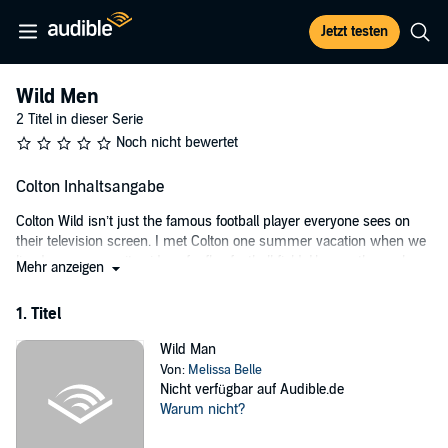
Jetzt testen
Wild Men
2 Titel in dieser Serie
Noch nicht bewertet
Colton Inhaltsangabe
Colton Wild isn’t just the famous football player everyone sees on
their television screen. I met Colton one summer vacation when we
lined up on opposite sides of a flag football field. He was the cocky
Mehr anzeigen
kid with clear blue eyes and a constant smirk. When he picked me
up over his shoulder and ran with me the length of the field, I
1. Titel
wanted to hate him.
Wild Man
But somehow we were the last two left around the campfire that
Von:
Melissa Belle
night. We talked for hours under the stars. And when he kissed me,
Nicht verfügbar auf Audible.de
I didn’t want him to stop. The next morning, I left.
Warum nicht?
I thought I’d never see him again.