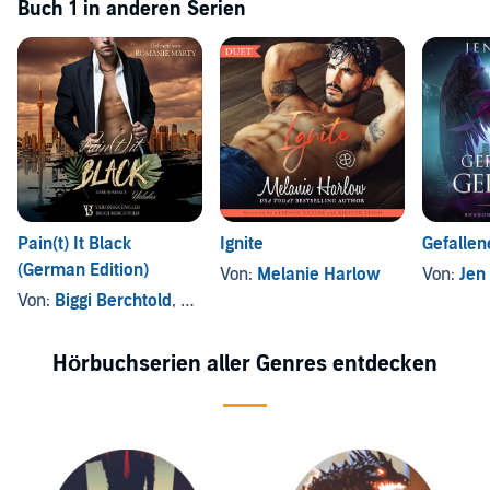
Buch 1 in anderen Serien
Pain(t) It Black
Ignite
Gefallen
(German Edition)
Von:
Melanie Harlow
Von:
Jen 
Von:
Biggi Berchtold
, und andere
Hörbuchserien aller Genres entdecken