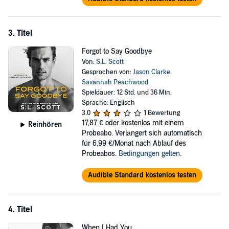
3. Titel
Forgot to Say Goodbye
Von:
S.L. Scott
Gesprochen von:
Jason Clarke
,
Savannah Peachwood
Spieldauer: 12 Std. und 36 Min.
Sprache: Englisch
3,0
1 Bewertung
17,87 €
oder kostenlos mit einem
Reinhören
Probeabo. Verlängert sich automatisch
für 6,99 €/Monat nach Ablauf des
Probeabos.
Bedingungen gelten
.
Audible Standard kostenlos testen
4. Titel
When I Had You