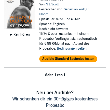
Von:
S L Scott
Gesprochen von:
Sebastian York
,
CJ
Bloom
Spieldauer: 8 Std. und 46 Min.
Sprache: Englisch
Noch nicht bewertet
15,74 €
oder kostenlos mit einem
Reinhören
Probeabo. Verlängert sich automatisch
für 6,99 €/Monat nach Ablauf des
Probeabos.
Bedingungen gelten
.
Audible Standard kostenlos testen
Seite 1 von 1
Neu bei Audible?
Wir schenken dir ein 30-tägiges kostenloses
Probeabo