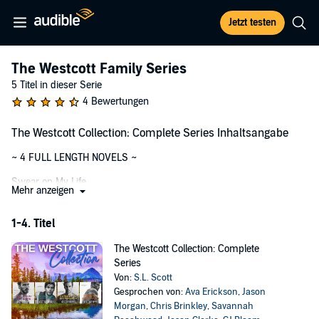
Jetzt testen
The Westcott Family Series
5 Titel in dieser Serie
4 Bewertungen
The Westcott Collection: Complete Series Inhaltsangabe
~ 4 FULL LENGTH NOVELS ~
Swear on My Life
Mehr anzeigen
Warm brown eyes that melted my unsuspecting heart. His touch—
raw electricity. I never saw Harbor Westcott coming. I had big city
1-4. Titel
dreams and more ambition than money to my name. He had
everything—money, privilege, and the world at his feet. Opposites in
The Westcott Collection: Complete
every way, but we were lightning in a bottle, and everything felt
Series
possible when we were together. Life was perfect. Or so I thought . .
Von:
S.L. Scott
.
Gesprochen von:
Ava Erickson
,
Jason
Morgan
,
Chris Brinkley
,
Savannah
Years later, I’m no more prepared for him than I was the first time.