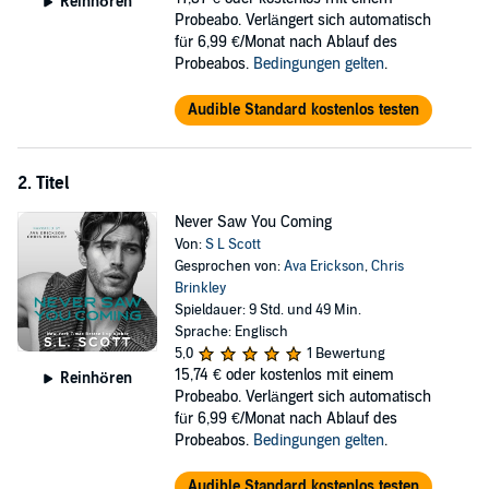
Reinhören
Probeabo. Verlängert sich automatisch
When I Had You
für 6,99 €/Monat nach Ablauf des
Probeabos.
Bedingungen gelten
.
It’s no secret Cash Ryatt, the bad boy race car driver, has a headline
news reputation. I have plans, and they don’t include being his next
Audible Standard kostenlos testen
one-night stand. So why does he cause my heart to beat wildly and
my knees go weak when his eyes find mine across the track? The
world disappears when he kisses me. We're so good together, but
he’s been given an ultimatum from the owners—me or racing. Will
2. Titel
he go for one more world championship or follow his heart back to
Never Saw You Coming
me?
Von:
S L Scott
©2026 S.L. Scott (P)2026 S.L. Scott
Gesprochen von:
Ava Erickson
,
Chris
Brinkley
Spieldauer: 9 Std. und 49 Min.
Sprache: Englisch
5,0
1 Bewertung
15,74 €
oder kostenlos mit einem
Reinhören
Probeabo. Verlängert sich automatisch
für 6,99 €/Monat nach Ablauf des
Probeabos.
Bedingungen gelten
.
Audible Standard kostenlos testen