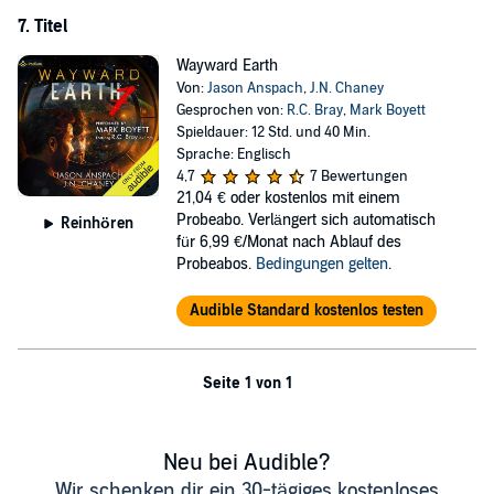
7. Titel
Wayward Earth
Von:
Jason Anspach
,
J.N. Chaney
Gesprochen von:
R.C. Bray
,
Mark Boyett
Spieldauer: 12 Std. und 40 Min.
Sprache: Englisch
4,7
7 Bewertungen
21,04 €
oder kostenlos mit einem
Probeabo. Verlängert sich automatisch
Reinhören
für 6,99 €/Monat nach Ablauf des
Probeabos.
Bedingungen gelten
.
Audible Standard kostenlos testen
Seite 1 von 1
Neu bei Audible?
Wir schenken dir ein 30-tägiges kostenloses