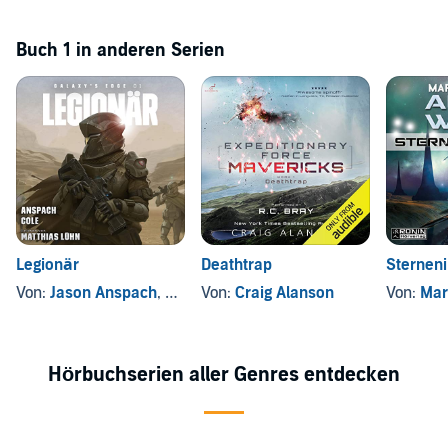
Buch 1 in anderen Serien
Legionär
Deathtrap
Sternen
Von:
Jason Anspach
, und andere
Von:
Craig Alanson
Von:
Mar
Hörbuchserien aller Genres entdecken