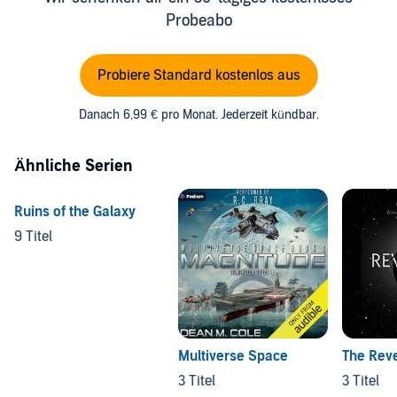
Probeabo
Probiere Standard kostenlos aus
Danach 6,99 € pro Monat. Jederzeit kündbar.
Ähnliche Serien
Ruins of the Galaxy
9 Titel
Multiverse Space
The Rev
3 Titel
3 Titel