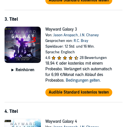
Audible Standard kostenlos testen
3. Titel
Wayward Galaxy 3
Von:
Jason Anspach
,
J.N. Chaney
Gesprochen von:
R.C. Bray
Spieldauer: 12 Std. und 16 Min.
Sprache: Englisch
4,6
28 Bewertungen
18,94 €
oder kostenlos mit einem
Probeabo. Verlängert sich automatisch
Reinhören
für 6,99 €/Monat nach Ablauf des
Probeabos.
Bedingungen gelten
.
Audible Standard kostenlos testen
4. Titel
Wayward Galaxy 4