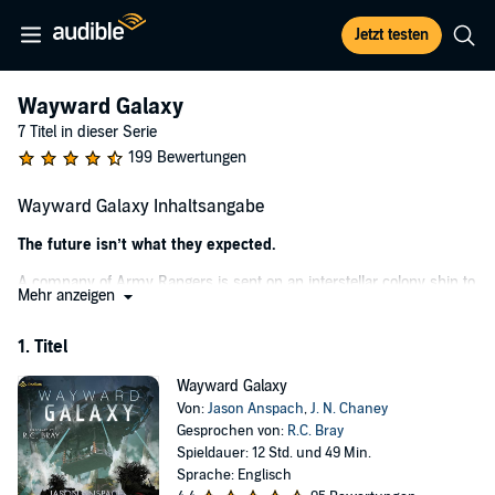
Jetzt testen
Wayward Galaxy
7 Titel in dieser Serie
199 Bewertungen
Wayward Galaxy Inhaltsangabe
The future isn’t what they expected.
A company of Army Rangers is sent on an interstellar colony ship to
Mehr anzeigen
secure a foothold on a dangerous, alien planet through violence of
action. Leaving behind a warring Earth flung headfirst into a conflict
1. Titel
of mutual assured destruction, the Rangers and the accompanying
crew of first colonists are guided on a 40-year journey by an
Wayward Galaxy
unprecedented artificial intelligence.
Von:
Jason Anspach
,
J. N. Chaney
But when they emerge from the frigid embrace of cryosleep, they
Gesprochen von:
R.C. Bray
awake to a nightmare, finding themselves greeted by the same
Spieldauer: 12 Std. und 49 Min.
ruthless enemy that brought about the ruin of Earth. Alone on a
Sprache: Englisch