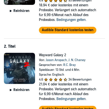
dangerous, alien planet and with no hope of rescue or relief, the
4,4
95 Bewertungen
military colonists are forced to finish the war they thought they’d left
18,94 €
oder kostenlos mit einem
behind. And in an unknown galaxy, friends and enemies alike prove
Probeabo. Verlängert sich automatisch
Reinhören
to be much more than they seem.
für 6,99 €/Monat nach Ablauf des
Probeabos.
Bedingungen gelten
.
Wayward Galaxy
is an explosive military science-fiction adventure
featuring defective AIs, valorous soldiers, a brilliant scientist, and
Audible Standard kostenlos testen
gritty combat written by Jason Anspach (Associated Press best
seller and cocreator of Galaxy’s Edge) and J.N. Chaney (
USA Today
best seller and author of the Renegade series).
2. Titel
©2020 Jason Anspach (P)2020 Podium Audio
Wayward Galaxy 2
Von:
Jason Anspach
,
J. N. Chaney
Gesprochen von:
R.C. Bray
Spieldauer: 13 Std. und 4 Min.
Sprache: Englisch
4,6
34 Bewertungen
21,04 €
oder kostenlos mit einem
Probeabo. Verlängert sich automatisch
Reinhören
für 6,99 €/Monat nach Ablauf des
Probeabos.
Bedingungen gelten
.