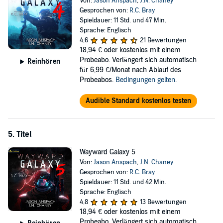
Von:
Jason Anspach
,
J.N. Chaney
Gesprochen von:
R.C. Bray
Spieldauer: 11 Std. und 47 Min.
Sprache: Englisch
4,6
21 Bewertungen
18,94 €
oder kostenlos mit einem
Probeabo. Verlängert sich automatisch
Reinhören
für 6,99 €/Monat nach Ablauf des
Probeabos.
Bedingungen gelten
.
Audible Standard kostenlos testen
5. Titel
Wayward Galaxy 5
Von:
Jason Anspach
,
J.N. Chaney
Gesprochen von:
R.C. Bray
Spieldauer: 11 Std. und 42 Min.
Sprache: Englisch
4,8
13 Bewertungen
18,94 €
oder kostenlos mit einem
Probeabo. Verlängert sich automatisch