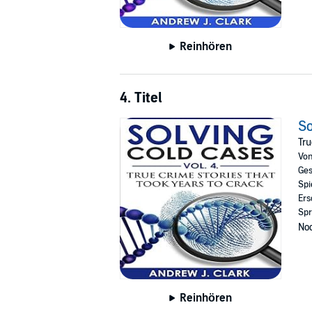
Reinhören
4. Titel
So
Tru
Vo
Ges
Spi
Ers
Spr
Noc
Reinhören