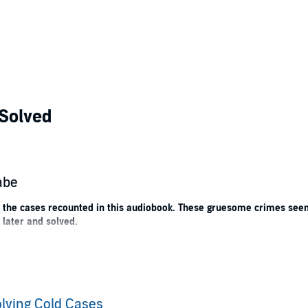
Solved
abe
e the cases recounted in this audiobook. These gruesome crimes seeme
 later and solved.
re, the crimes and hardships that the victims had to suffer will send sh
ple murders committed by Dennis Rader.
lving Cold Cases
ce cases.