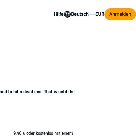
Hilfe
Anmelden
d to hit a dead end. That is until the
ivers down your spine. Notably detailing the
9,46 €
oder kostenlos mit einem