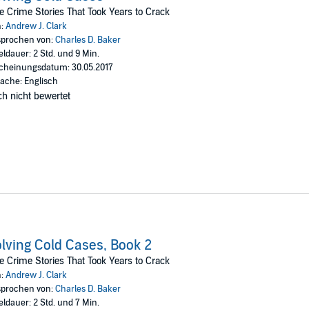
e Crime Stories That Took Years to Crack
n:
Andrew J. Clark
prochen von:
Charles D. Baker
ingdom.
eldauer: 2 Std. und 9 Min.
cheinungsdatum: 30.05.2017
ache: Englisch
rs had to resort to in order to solve the cases.
h nicht bewertet
ark
lving Cold Cases, Book 2
e Crime Stories That Took Years to Crack
n:
Andrew J. Clark
prochen von:
Charles D. Baker
eldauer: 2 Std. und 7 Min.