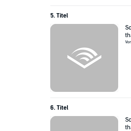
5. Titel
So
th
Vo
6. Titel
So
th