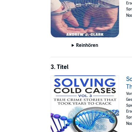
Ers
Spr
Noc
Reinhören
3. Titel
So
Th
Vo
Ges
Spi
Ers
Spr
Noc