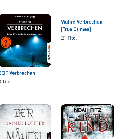
Wahre Verbrechen
Ein Fal
[True Crimes]
Christ
21 Titel
4 Titel
ZEIT Verbrechen
3 Titel