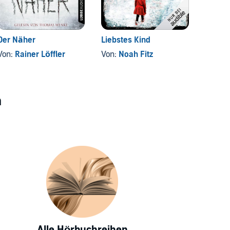
Der Näher
Liebstes Kind
Eine S
Scharl
Von:
Rainer Löffler
Von:
Noah Fitz
Von:
Ar
n