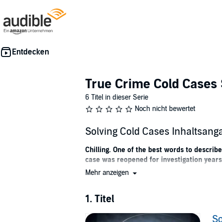
True Crime Cold Cases 
6 Titel in dieser Serie
Noch nicht bewertet
Solving Cold Cases Inhaltsang
Chilling. One of the best words to describ
case was reopened for investigation years
Mehr anzeigen
From the more famous cases to the more obscu
disappearance of Chandra Levy to the multi
1. Titel
You will find that this audiobook includes:
So
Bone-chilling murder and disappearan