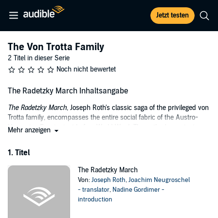
Jetzt testen
The Von Trotta Family
2 Titel in dieser Serie
Noch nicht bewertet
The Radetzky March Inhaltsangabe
The Radetzky March
, Joseph Roth's classic saga of the privileged von
Trotta family, encompasses the entire social fabric of the Austro-
Hungarian Empire just before World War I. The author's greatest
Mehr anzeigen
achievement,
The Radetzky March
is an unparalleled portrait of a
civilization in decline, and as such a universal story for our times.
1. Titel
©1932 Gustav Kiepenheuer Verlag; translation copyright 1995 by
The Radetzky March
Joachim Neugroschel; introduction copyright 1991 by Nadine
Von:
Joseph Roth
,
Joachim Neugroschel
Gordimer (P)2019 Tantor
- translator
,
Nadine Gordimer -
introduction