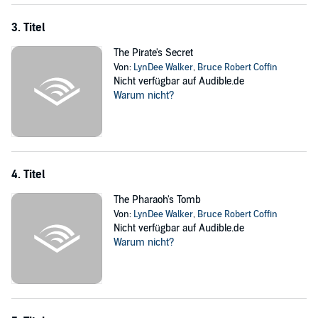
Paris’s underground catacombs, they race against deadly
3. Titel
mercenaries, decoding a puzzle where every clue could be their last.
The Pirate's Secret
©2025 LynDee Walker and Bruce Robert Coffin (P)2025 Severn
River Publishing
Von:
LynDee Walker
,
Bruce Robert Coffin
Nicht verfügbar auf Audible.de
Warum nicht?
4. Titel
The Pharaoh's Tomb
Von:
LynDee Walker
,
Bruce Robert Coffin
Nicht verfügbar auf Audible.de
Warum nicht?