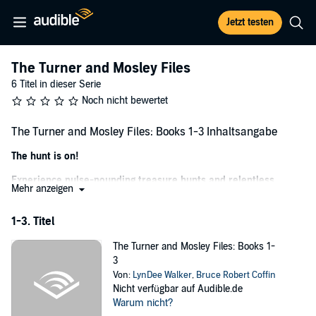
Jetzt testen
The Turner and Mosley Files
6 Titel in dieser Serie
Noch nicht bewertet
The Turner and Mosley Files: Books 1-3 Inhaltsangabe
The hunt is on!
Experience pulse-pounding treasure hunts and relentless
Mehr anzeigen
adventure with the first three thrillers in the Turner & Mosley
Files!
1-3. Titel
From bestselling authors LynDee Walker and Bruce Robert
Coffin comes a set of captivating action thrillers.
The Turner and Mosley Files: Books 1-
3
_____________________
Von:
LynDee Walker
,
Bruce Robert Coffin
Nicht verfügbar auf Audible.de
Book 1:
The General’s Gold
Warum nicht?