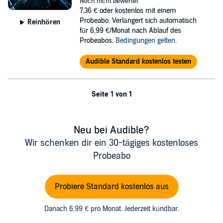
©2009 Wendell (P)2022 Wendell Wilhelm
Noch nicht bewertet
7,36 €
oder kostenlos mit einem
Probeabo. Verlängert sich automatisch
Reinhören
für 6,99 €/Monat nach Ablauf des
Probeabos.
Bedingungen gelten
.
Audible Standard kostenlos testen
Seite 1 von 1
Neu bei Audible?
Wir schenken dir ein 30-tägiges kostenloses
Probeabo
Probiere Standard kostenlos aus
Danach 6,99 € pro Monat. Jederzeit kündbar.