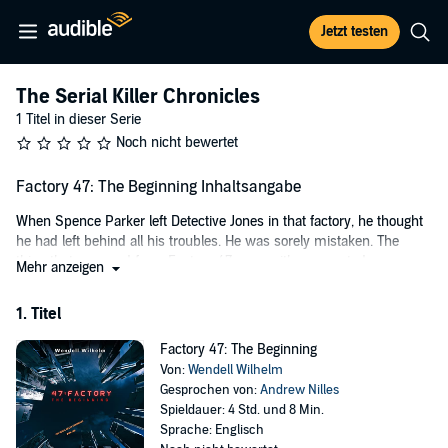
Jetzt testen
The Serial Killer Chronicles
1 Titel in dieser Serie
Noch nicht bewertet
Factory 47: The Beginning Inhaltsangabe
When Spence Parker left Detective Jones in that factory, he thought
he had left behind all his troubles. He was sorely mistaken. The
thing that emerged from Factory 47 was neither expected or
Mehr anzeigen
wanted. When it decided to go on a rampage, serial killer Spence
Parker was there to hunt it down.
1. Titel
With the assistance of FBI special agent Sylvia Thompson, Parker
Factory 47: The Beginning
must overcome his desires and put the well-being of an entire city
Von:
Wendell Wilhelm
before his own self-delusions and destroy the thing from Factory 47.
Gesprochen von:
Andrew Nilles
Only one problem faces him now: How do you stop creatures made
Spieldauer: 4 Std. und 8 Min.
in hell, bent on total annihilation of the world?
Sprache: Englisch