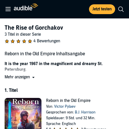
Jetzt testen
The Rise of Gorchakov
3 Titel in dieser Serie
4 Bewertungen
Reborn in the Old Empire Inhaltsangabe
It is the year 1967 in the magnificent and dreamy St.
Petersburg.
Mehr anzeigen
The world is ruled by the magic of aristocrats, the sounds of rock
and roll are blasting even in the palace of Her Imperial Majesty, and
1. Titel
Russian Volgas are successfully going up against American Pontiacs
on the wide avenues at night.
Reborn in the Old Empire
Another frantic unauthorized race under the stars ends in tragedy.
Von:
Victor Pylaev
Doctors and healers, who have already announced the death of the
Gesprochen von:
B.J. Harrison
sixteen-year-old Prince Alexander Gorchakov Jr., attribute his
Spieldauer: 9 Std. und 32 Min.
miraculous salvation to his suddenly awakened gift.
Sprache: Englisch