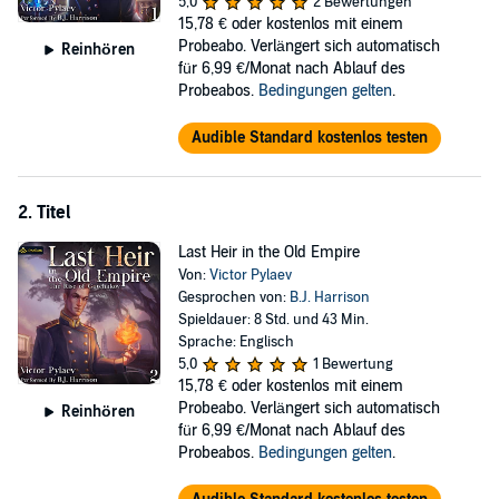
5,0
2 Bewertungen
But even ancestral magic cannot explain why his habits and tastes
15,78 €
oder kostenlos mit einem
have completely changed overnight, nor where do strange dreams
Probeabo. Verlängert sich automatisch
Reinhören
about places he has never visited come from. Alexander woke up a
für 6,99 €/Monat nach Ablauf des
new man.
Probeabos.
Bedingungen gelten
.
Will he find his place in the old world?
Audible Standard kostenlos testen
©2022 Victor Pylaev (P)2022 Podium Audio
2. Titel
Last Heir in the Old Empire
Von:
Victor Pylaev
Gesprochen von:
B.J. Harrison
Spieldauer: 8 Std. und 43 Min.
Sprache: Englisch
5,0
1 Bewertung
15,78 €
oder kostenlos mit einem
Probeabo. Verlängert sich automatisch
Reinhören
für 6,99 €/Monat nach Ablauf des
Probeabos.
Bedingungen gelten
.