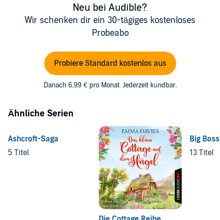
Neu bei Audible?
Wir schenken dir ein 30-tägiges kostenloses
Probeabo
Probiere Standard kostenlos aus
Danach 6,99 € pro Monat. Jederzeit kündbar.
Ähnliche Serien
Ashcroft-Saga
Big Boss 
5 Titel
13 Titel
Die Cottage Reihe