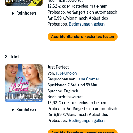
Noch nicht bewertet
Santa Fe - with its thriving art scene - seems like just the thing.
12,62 €
oder kostenlos mit einem
There's just one catch: The camp is run by Maddy's high school
Probeabo. Verlängert sich automatisch
Reinhören
flame, Joe, whose heart she smashed when she chose her art over
für 6,99 €/Monat nach Ablauf des
marriage to him. His anger over the breakup hasn't cooled one bit.
Probeabos.
Bedingungen gelten
.
But neither has their attraction. Old desires burn hotter than ever as
Joe makes it clear there's only one way back into his heart: She has
Audible Standard kostenlos testen
to get serious about the art career she once valued above all else.
But will falling in love help or hinder Maddy as she struggles to meet
her challenge?
2. Titel
©2011 Julie Ortolon (P)2013 Julie Ortolon
Just Perfect
Von:
Julie Ortolon
Gesprochen von:
Jane Cramer
Spieldauer: 7 Std. und 58 Min.
Sprache: Englisch
Noch nicht bewertet
12,62 €
oder kostenlos mit einem
Probeabo. Verlängert sich automatisch
Reinhören
für 6,99 €/Monat nach Ablauf des
Probeabos.
Bedingungen gelten
.