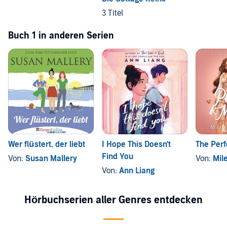
3 Titel
Buch 1 in anderen Serien
Wer flüstert, der liebt
I Hope This Doesn't
The Perf
Find You
Von:
Susan Mallery
Von:
Mil
Von:
Ann Liang
Hörbuchserien aller Genres entdecken