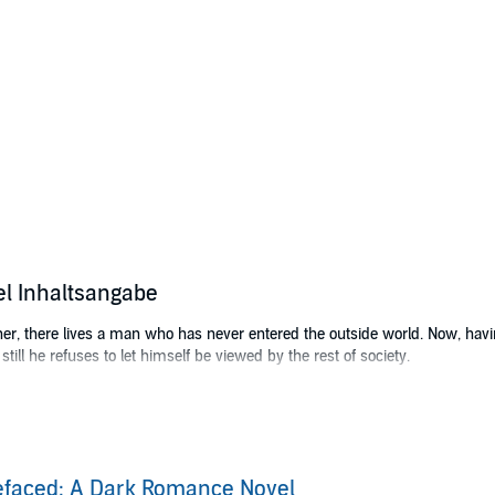
l Inhaltsangabe
er, there lives a man who has never entered the outside world. Now, havin
ll he refuses to let himself be viewed by the rest of society.
ton has a phobia of being touched. Though she helps people externally with
 When Lily is kidnapped on the way home from work one evening, she disco
and enigmatic. Drawn by his dual beauty and hidden pain, he awakens 
faced: A Dark Romance Novel