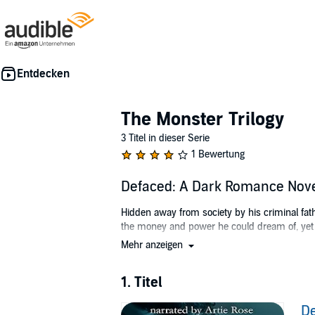
The Monster Trilogy
3 Titel in dieser Serie
1 Bewertung
Defaced: A Dark Romance Nove
Hidden away from society by his criminal fath
the money and power he could dream of, yet sti
Mehr anzeigen
Traumatised by an event in her past, Lily Dray
to let anyone in, emotionally or physically.
themselves cut off from the rest of the world.
1. Titel
A man owns her now - a man both dangerous 
De