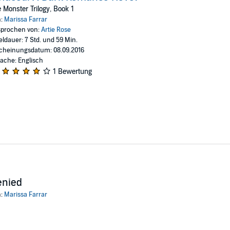
thout windows, she's given an impossible task: to make her owner accepta
 Monster Trilogy, Book 1
an, or is he truly a monster, both inside and out?
n:
Marissa Farrar
prochen von:
Artie Rose
r
eldauer: 7 Std. und 59 Min.
cheinungsdatum: 08.09.2016
ache: Englisch
1 Bewertung
enied
n:
Marissa Farrar