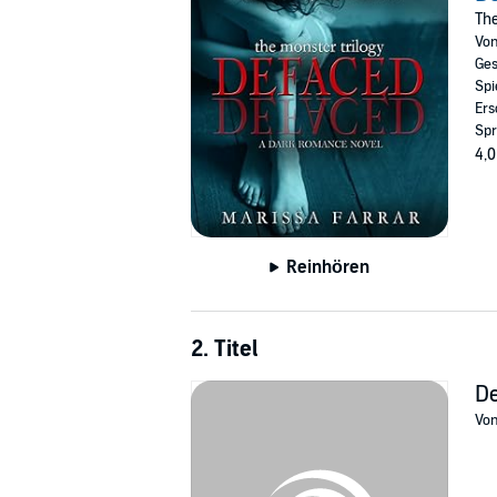
believed was long dead. Brought to a room wi
The
Can altering his face change who he is as a m
Vo
Ges
©2015 Marissa Farrar (P)2016 Marissa Farra
Spi
Ers
Spr
4,0
Reinhören
2. Titel
D
Vo