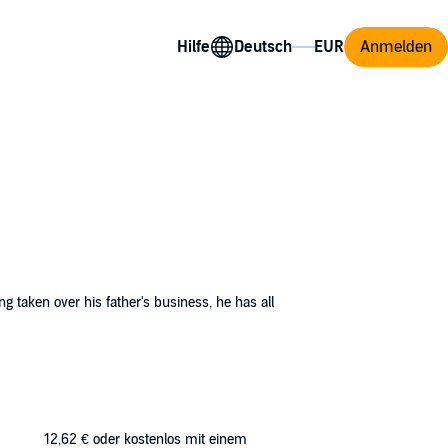
Hilfe
Anmelden
g taken over his father's business, he has all
 her skills as a laser therapist, she refuses
vers she's not the only person who keeps
something inside her, something she
12,62 €
oder kostenlos mit einem