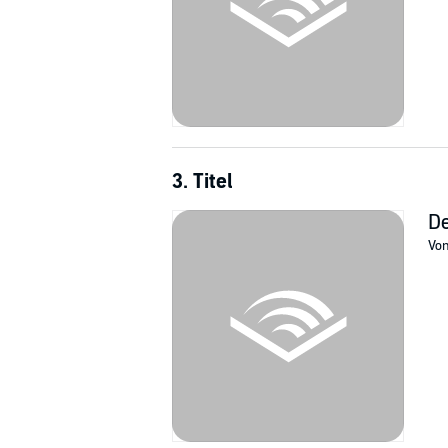
3. Titel
De
Vo