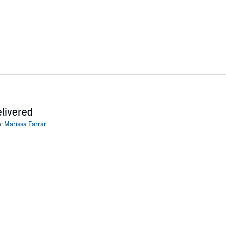
livered
n:
Marissa Farrar