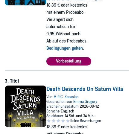
MAIL.
18,89 €
oder kostenlos
mit einem Probeabo.
Read the whole series:
THE MANGLE STREET MURDERS
Verlängert sich
THE CURSE OF THE HOUSE OF FOSKETT
automatisch für
DEATH DESCENDS ON SATURN VILLA
9,95 €/Monat nach
THE SECRETS OF GASLIGHT LANE
DARK DAWN OVER STEEP HOUSE.
Ablauf des Probeabos.
Bedingungen gelten
.
Vorbestellung
Death Descends On Saturn Villa
18,89 €
oder kostenlos