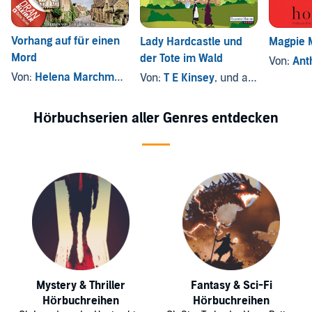
Vorhang auf für einen
Lady Hardcastle und
Magpie 
Mord
der Tote im Wald
Von:
Ant
Von:
Helena Marchmont
Von:
T E Kinsey
, und andere
Hörbuchserien aller Genres entdecken
Mystery & Thriller
Fantasy & Sci-Fi
Hörbuchreihen
Hörbuchreihen