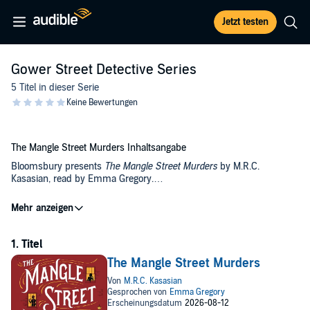
Jetzt testen
Gower Street Detective Series
5 Titel in dieser Serie
The Mangle Street Murders Inhaltsangabe
Bloomsbury presents
The Mangle Street Murders
by M.R.C.
Kasasian, read by Emma Gregory.
©2013 M.R.C. Kasasian (P)2026 Bloomsbury Publishing PLC
Fresh, funny crime series for fans of Jasper Fforde and M.C.
Beaton.
'Delightful and original... A series that could well become a cult'
DAILY MAIL
.
125 Gower Street, 1882.
The Mangle Street Murders
Queen Victoria may sit on the throne and Robert Peel's bobbies walk
the street, but London is still haunted by
the spectre of Spring-
heeled Jack
.