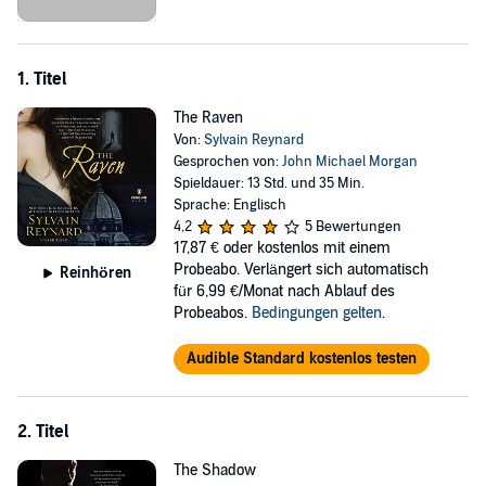
Cassita vulneratus
.
When Raven awakes, she is inexplicably changed. Upon returning to
1. Titel
the Uffizi, no one recognizes her. More disturbingly, she discovers
that she’s been absent an entire week. With no recollection of her
The Raven
disappearance, Raven learns that her absence coincides with one of
Von:
Sylvain Reynard
the largest robberies in Uffizi history—the theft of a set of priceless
Gesprochen von:
John Michael Morgan
Botticelli illustrations. When the police identify her as their prime
Spieldauer: 13 Std. und 35 Min.
suspect, Raven is desperate to clear her name. She seeks out one of
Sprache: Englisch
Florence’s wealthiest and most elusive men in an attempt to
4,2
5 Bewertungen
uncover the truth. Their encounter leads Raven to a dark underworld
17,87 €
oder kostenlos mit einem
whose inhabitants kill to keep their secrets . . .
Probeabo. Verlängert sich automatisch
Reinhören
für 6,99 €/Monat nach Ablauf des
THIS EDITION ONLY: Includes Bonus Scenes
Probeabos.
Bedingungen gelten
.
Audible Standard kostenlos testen
2. Titel
The Shadow