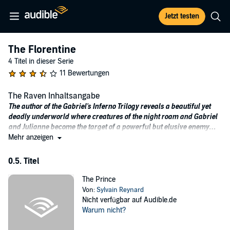
Jetzt testen
The Florentine
4 Titel in dieser Serie
11 Bewertungen
The Raven Inhaltsangabe
The author of the Gabriel's Inferno Trilogy reveals a beautiful yet
deadly underworld where creatures of the night roam and Gabriel
and Julianne become the target of a powerful but elusive enemy…
Mehr anzeigen
Raven Wood spends her days at Florence’s Uffizi gallery restoring
Renaissance art. But an innocent walk home after an evening with
0.5. Titel
friends changes her life forever. When she intervenes in the
senseless beating of a homeless man, his attackers turn on her,
The Prince
dragging her into an alley. Raven is only semiconscious when their
Von:
Sylvain Reynard
assault is interrupted by a cacophony of growls followed by her
Nicht verfügbar auf Audible.de
attackers’ screams. Mercifully, she blacks out, but not before
Warum nicht?
catching a glimpse of a shadowy figure who whispers to her . . .