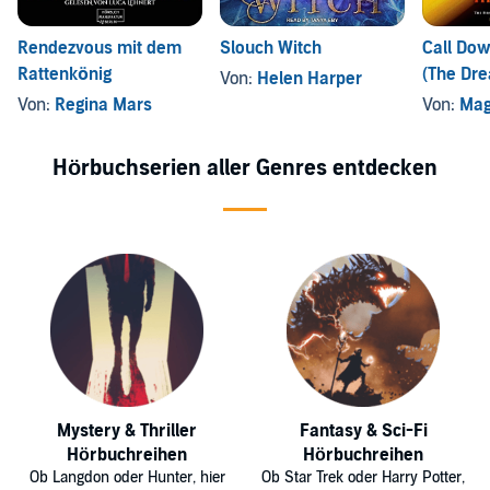
Rendezvous mit dem
Slouch Witch
Call Do
Rattenkönig
(The Dre
Von:
Helen Harper
Book 1)
Von:
Regina Mars
Von:
Mag
Hörbuchserien aller Genres entdecken
Mystery & Thriller
Fantasy & Sci-Fi
Hörbuchreihen
Hörbuchreihen
Ob Langdon oder Hunter, hier
Ob Star Trek oder Harry Potter,