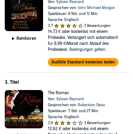
Von:
Sylvain Reynard
Gesprochen von:
John Michael Morgan
Spieldauer: 8 Std. und 12 Min.
Sprache: Englisch
3,7
3 Bewertungen
14,73 €
oder kostenlos mit einem
Probeabo. Verlängert sich automatisch
Reinhören
für 6,99 €/Monat nach Ablauf des
Probeabos.
Bedingungen gelten
.
Audible Standard kostenlos testen
3. Titel
The Roman
Von:
Sylvain Reynard
Gesprochen von:
Robertson Dean
Spieldauer: 7 Std. und 27 Min.
Sprache: Englisch
3,0
3 Bewertungen
12,62 €
oder kostenlos mit einem