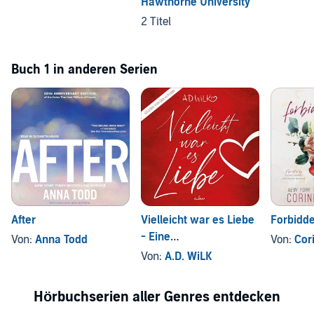
Hawthorne University
2 Titel
Buch 1 in anderen Serien
After
Vielleicht war es Liebe
Forbidd
- Eine
Von:
Anna Todd
Von:
Cor
Liebesgeschichte
Von:
A.D. WiLK
Hörbuchserien aller Genres entdecken