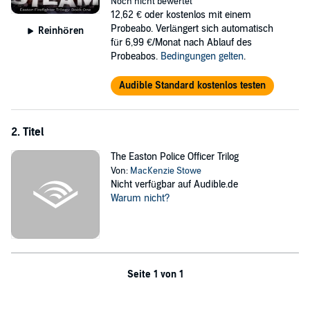
Noch nicht bewertet
Now Nate's all grown up—and, as Eliza embarrassingly realizes, in all
12,62 €
oder kostenlos mit einem
the right places.
Probeabo. Verlängert sich automatisch
Reinhören
für 6,99 €/Monat nach Ablauf des
Nathan Ryder never expect to run into Eliza again—somebody he'd
Probeabos.
Bedingungen gelten
.
only ever known as a goofy kid who once played with his best
friend’s little sister.
Audible Standard kostenlos testen
Back in those days, he'd never given Eliza a second look....
But seeing her again? After all those years?
2. Titel
Nate's sure giving her a second look now....
The Easton Police Officer Trilog
And a third.
Von:
MacKenzie Stowe
Nicht verfügbar auf Audible.de
He knows her life isn’t what she wants it to be, and she isn't look for
Warum nicht?
more out of her time in Easton than a good-looking distraction....
But Nate thinks he might be just what Eliza needs....
If only he could convince her of that.
Seite 1 von 1
©2018, 2019, 2020 Amelia Valpreda (P)2023 Amelia Valpreda