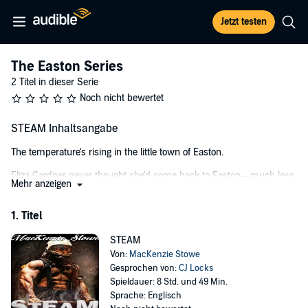
Jetzt testen
The Easton Series
2 Titel in dieser Serie
Noch nicht bewertet
STEAM Inhaltsangabe
The temperature's rising in the little town of Easton.
Eliza Gardner never thought she'd come back to Easton—much less
Mehr anzeigen
divorced, broke, and humiliated. But after her husband ran off, she
had nowhere else to go....
1. Titel
Nowhere except the small town she grew up in—the one she once
couldn't wait to leave....
STEAM
Von:
MacKenzie Stowe
Now Eliza is desperately trying to figure out the next chapter of her
Gesprochen von:
CJ Locks
life—and that's when she runs into the last person she ever
Spieldauer: 8 Std. und 49 Min.
expected to see again—childhood acquaintance Nate Ryder.
Sprache: Englisch