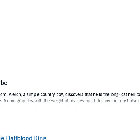
abe
om, Aleron, a simple country boy, discovers that he is the long-lost heir
As Aleron grapples with the weight of his newfound destiny, he must also 
ght to have perished millennia ago. Together, they embark on a journey of
shaping the fate of the kingdom.
hen his betrothed is abducted by Sudea's enemies, he must harness his gro
nforeseen consequences, Aleron must confront the true price of power and s
e Halfblood King