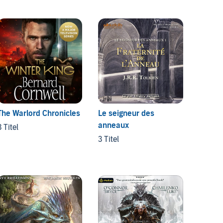
The Warlord Chronicles
Le seigneur des
The Ta
anneaux
3 Titel
3 Titel
3 Titel