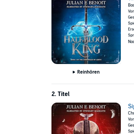
"The Halfblood King" is a gripping tale of love,
Boo
©2014,2024 Julian E Benoit (P)2026 Julian E
Vo
Ges
Spi
Ers
Spr
Noc
Reinhören
2. Titel
Si
Chr
Vo
Ges
Spi