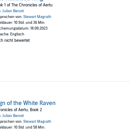
 magic, and destiny that will captivate listeners until the very end.
k 1 of The Chronicles of Aertu
 Benoit
n:
Julian Benoit
prochen von:
Stewart Magrath
eldauer: 10 Std. und 36 Min.
cheinungsdatum: 18.09.2023
ache: Englisch
h nicht bewertet
gn of the White Raven
onicles of Aertu, Book 2
n:
Julian Benoit
prochen von:
Stewart Magrath
eldauer: 10 Std. und 58 Min.