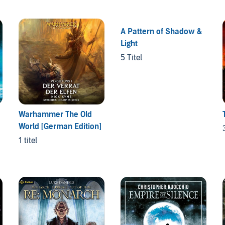
A Pattern of Shadow &
Light
5 Titel
Warhammer The Old
World [German Edition]
1 titel