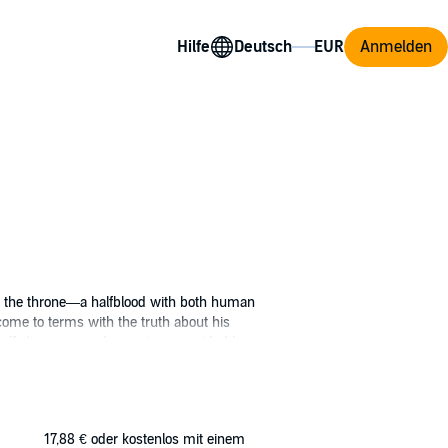
Hilfe
Anmelden
 to the throne—a halfblood with both human
come to terms with the truth about his
 self-discovery and acceptance, guided by an
wing magical abilities to rescue her from
acrifice.
17,88 €
oder kostenlos mit einem