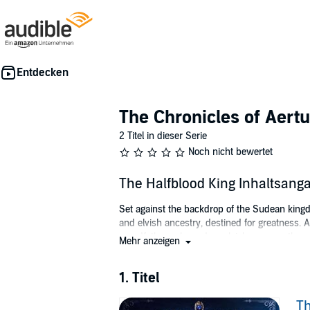
The Chronicles of Aertu
2 Titel in dieser Serie
Noch nicht bewertet
The Halfblood King Inhaltsang
Set against the backdrop of the Sudean kingd
and elvish ancestry, destined for greatness. 
grandfather, a legendary elvish sorcerer thou
Mehr anzeigen
ancient prophecy suggesting Aleron's role in 
But Aleron's challenges are far from over. W
1. Titel
captivity. Faced with difficult choices and u
Th