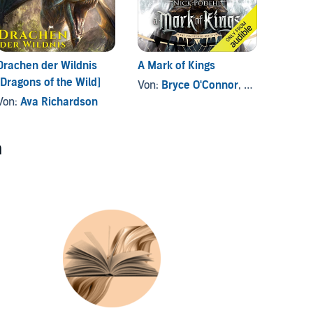
Drachen der Wildnis
A Mark of Kings
Lord o
[Dragons of the Wild]
Von:
Bryce O'Connor
, und andere
Von:
D
Von:
Ava Richardson
n