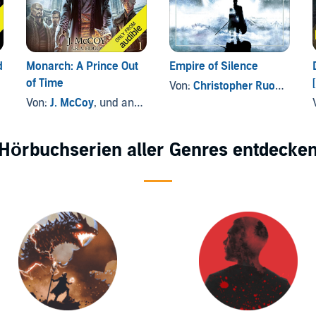
d
Monarch: A Prince Out
Empire of Silence
of Time
Von:
Christopher Ruocchio
Von:
J. McCoy
, und andere
Hörbuchserien aller Genres entdecke