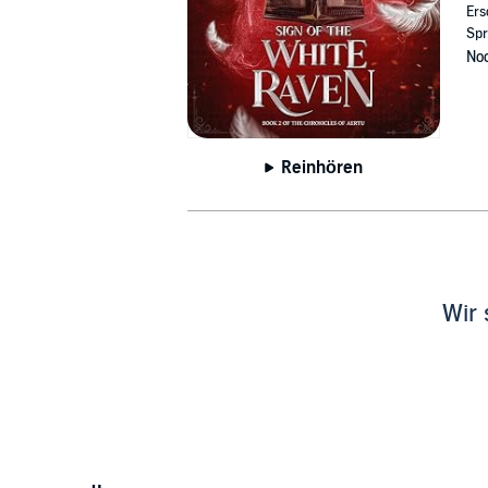
Ers
Spr
Noc
Reinhören
Wir 