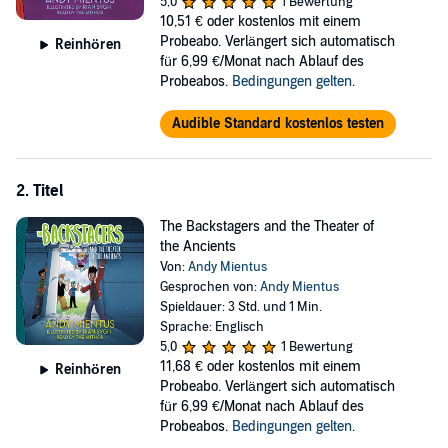
5,0
1 Bewertung
what’s haunting the theater and save the show, the Backstagers will
10,51 €
oder kostenlos mit einem
have to use their smarts, bravery, and a little bit of magic!
Probeabo. Verlängert sich automatisch
Reinhören
für 6,99 €/Monat nach Ablauf des
©2018 Andy Mientus (P)2020 Dreamscape Media, LLC
Probeabos.
Bedingungen gelten
.
Audible Standard kostenlos testen
2. Titel
The Backstagers and the Theater of
the Ancients
Von:
Andy Mientus
Gesprochen von:
Andy Mientus
Spieldauer: 3 Std. und 1 Min.
Sprache: Englisch
5,0
1 Bewertung
11,68 €
oder kostenlos mit einem
Reinhören
Probeabo. Verlängert sich automatisch
für 6,99 €/Monat nach Ablauf des
Probeabos.
Bedingungen gelten
.