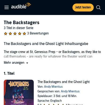
Jetzt testen
The Backstagers
3 Titel in dieser Serie
3 Bewertungen
The Backstagers and the Ghost Light Inhaltsangabe
The stage crew at St. Genesius Prep - or Backstagers, as they like to
call themselves - are ready for whatever the theater world can
throw their way: the madness of tech week, inevitable prop
Mehr anzeigen
malfunctions, and all the paranormal activity that goes on behind the
scenes. Luckily Jory, Hunter, Sasha, Beckett, and Aziz are up for the
1. Titel
job!
The Backstagers and the Ghost Light
But lately, someone - or something - seems set on ruining their
Von:
Andy Mientus
production of
Phantasm
. It all started when an actor brought a Spirit
Gesprochen von:
Andy Mientus
Board to the cast party, and the ghost light blew out. Every good
Spieldauer: 3 Std. und 18 Min.
theater kid knows that a ghost light must be left on to keep ghosts
Sprache: Englisch
from moving in the shadows of an empty theater. To figure out