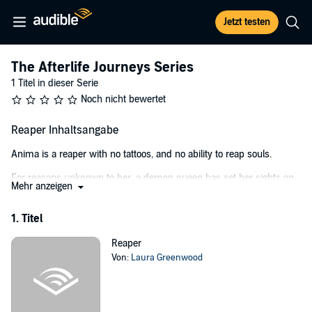
Jetzt testen
The Afterlife Journeys Series
1 Titel in dieser Serie
Noch nicht bewertet
Reaper Inhaltsangabe
Anima is a reaper with no tattoos, and no ability to reap souls.
For reasons unknown to her, a demon queen has set her sights on
Mehr anzeigen
her capture.
If Anima wants to have any chance of escaping Chesca and her
1. Titel
minions, she needs to accept the help of the one person she really
doesn't want to.
Reaper
Von:
Laura Greenwood
Anima's feelings towards Thantos might be more complicated than
even she realises. And Than is certainly not as indifferent to her as
she believes.