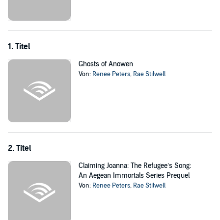
Will Lian act in time to save his family? Or will the legacy of a broken
trust be enough to sink the birthright of his house before it rises?
©2020 Renee Peters and Rae Stilwell (P)2020 Renee Peters and
1. Titel
Rae Stilwell
Ghosts of Anowen
Von:
Renee Peters
,
Rae Stilwell
2. Titel
Claiming Joanna: The Refugee’s Song:
An Aegean Immortals Series Prequel
Von:
Renee Peters
,
Rae Stilwell