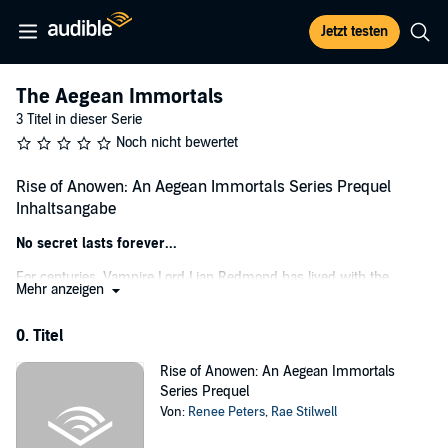
Jetzt testen
The Aegean Immortals
3 Titel in dieser Serie
Noch nicht bewertet
Rise of Anowen: An Aegean Immortals Series Prequel
Inhaltsangabe
No secret lasts forever...
For centuries, Vampire Lord Lian Redmond has lived with the
Mehr anzeigen
betrayal of the Elders who should have been his guardians -
protecting a secret that could rock a crumbling kingdom.
0. Titel
Now, he faces a choice he can no longer delay.
Rise of Anowen: An Aegean Immortals
When the fall of their sovereign plunges Britain’s immortals into
Series Prequel
chaos, Lian must reveal he is the true heir to the warring kingdom or
Von:
Renee Peters
,
Rae Stilwell
surrender his freeborn family to the seductive power of Vanessa,
queen of house Delresus.