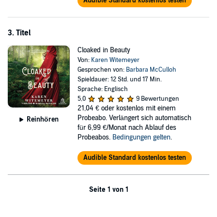
Audible Standard kostenlos testen
3. Titel
Cloaked in Beauty
Von:
Karen Witemeyer
Gesprochen von:
Barbara McCulloh
Spieldauer: 12 Std. und 17 Min.
Sprache: Englisch
5,0
9 Bewertungen
21,04 €
oder kostenlos mit einem
Probeabo. Verlängert sich automatisch
Reinhören
für 6,99 €/Monat nach Ablauf des
Probeabos.
Bedingungen gelten
.
Audible Standard kostenlos testen
Seite 1 von 1