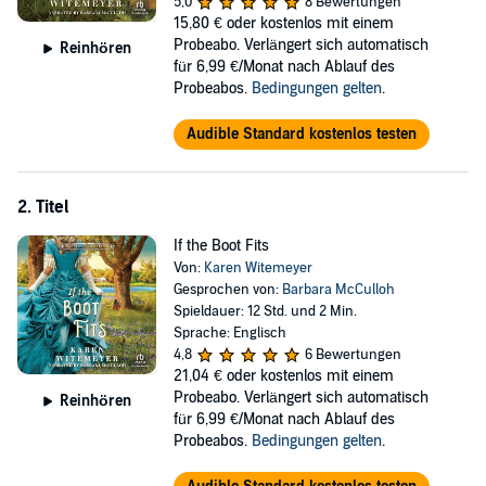
5,0
8 Bewertungen
on her.
15,80 €
oder kostenlos mit einem
With a promotion hanging in the balance, Titus is assigned to
Probeabo. Verlängert sich automatisch
Reinhören
investigate a robbery case tied to Penelope's acting troupe. The
für 6,99 €/Monat nach Ablauf des
evidence points to her guilt, but Titus's heart divines a different truth
Probeabos.
Bedingungen gelten
.
—one that might just get Penelope killed.
Audible Standard kostenlos testen
An enchanting Western take on the classic Snow White fairy tale,
Fairest of Heart will sweep you away from once upon a time to
happily ever after.
2. Titel
©2022 Karen Witemeyer (P)2022 Recorded Books
If the Boot Fits
Von:
Karen Witemeyer
Gesprochen von:
Barbara McCulloh
Spieldauer: 12 Std. und 2 Min.
Sprache: Englisch
4,8
6 Bewertungen
21,04 €
oder kostenlos mit einem
Probeabo. Verlängert sich automatisch
Reinhören
für 6,99 €/Monat nach Ablauf des
Probeabos.
Bedingungen gelten
.