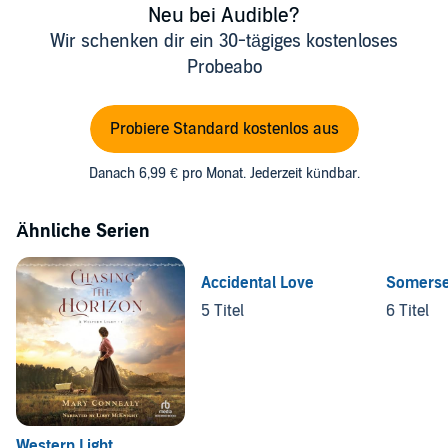
Neu bei Audible?
Wir schenken dir ein 30-tägiges kostenloses
Probeabo
Probiere Standard kostenlos aus
Danach 6,99 € pro Monat. Jederzeit kündbar.
Ähnliche Serien
Accidental Love
Somerse
5 Titel
6 Titel
Western Light