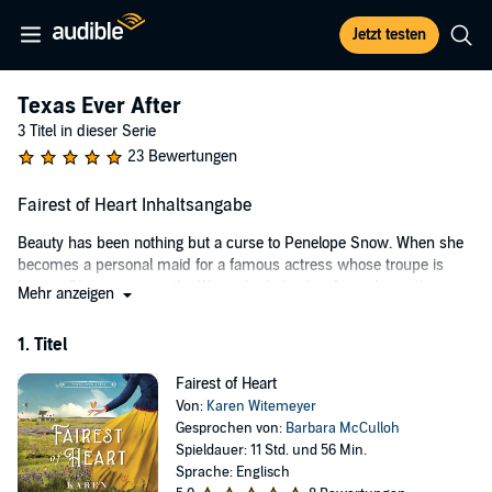
Jetzt testen
Texas Ever After
3 Titel in dieser Serie
23 Bewertungen
Fairest of Heart Inhaltsangabe
Beauty has been nothing but a curse to Penelope Snow. When she
becomes a personal maid for a famous actress whose troupe is
leaving Chicago to tour the West, she hides her figure beneath
Mehr anzeigen
shapeless dresses and keeps her head down. But she still manages
to attract the wrong attention, leaving her prospects in tatters—and
1. Titel
her jealous mistress plotting her demise.
Fairest of Heart
After his brother lost his life over a woman, Texas ranger Titus
Von:
Karen Witemeyer
Kingsley has learned to expect the worst from women and is rarely
Gesprochen von:
Barbara McCulloh
disappointed. So when a young woman found in suspicious
Spieldauer: 11 Std. und 56 Min.
circumstances takes up residence with the seven old drovers living
Sprache: Englisch
at his grandfather's ranch, Titus is determined to keep a close eye