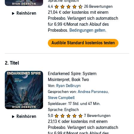
follow the Church, join a guild, or try it all on his own. Predators
Sprache: Englisch
don’t only come from dungeons, and he must dig through
4,4
26 Bewertungen
mountains of misinformation for one straight answer.
21,04 €
oder kostenlos mit einem
Reinhören
Probeabo. Verlängert sich automatisch
When spells and skills unleash chaos, a special blue screen powers
für 6,99 €/Monat nach Ablauf des
up, and Jeff’s journey to the peak or the grave begins.
Probeabos.
Bedingungen gelten
.
©2021 Ryan DeBruyn (P)2022 Ryan DeBruyn
Audible Standard kostenlos testen
2. Titel
Endarkened Spire: System
Misinterpret, Book Two
Von:
Ryan DeBruyn
Gesprochen von:
Andrea Parsneau
,
Steve Campbell
Spieldauer: 17 Std. und 47 Min.
Sprache: Englisch
5,0
7 Bewertungen
Reinhören
23,13 €
oder kostenlos mit einem
Probeabo. Verlängert sich automatisch
für 6,99 €/Monat nach Ablauf des