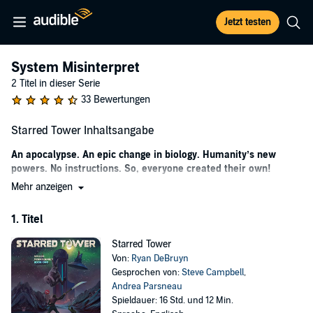
Jetzt testen
System Misinterpret
2 Titel in dieser Serie
33 Bewertungen
Starred Tower Inhaltsangabe
An apocalypse. An epic change in biology. Humanity’s new
powers. No instructions. So, everyone created their own!
Mehr anzeigen
Born over a century after "The Rise", Jeff scavenges with his
tyrannical mother for survival. Banned from cultivating freely, Jeff
1. Titel
wants none of this life; his one objective is to join the immortal
rankers as they attempt to climb the Northern Tower. On the day of
Starred Tower
his escape, a powerful guild attacks Leah’s group, and Jeff is thrown
Von:
Ryan DeBruyn
through a unique dungeon portal—a portal that hasn’t been used in
Gesprochen von:
Steve Campbell
,
nearly a hundred years.
Andrea Parsneau
In the pursuit of Jeff’s ultimate goal, he must choose whether to
Spieldauer: 16 Std. und 12 Min.