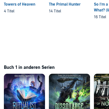
Towers of Heaven
The Primal Hunter
So I'm a
What? (l
4 Titel
14 Titel
16 Titel
Buch 1 in anderen Serien