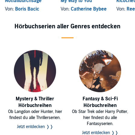
Notfalldurchsage
My Way to You
Ricochet
Von:
Boris Bacic
Von:
Catherine Bybee
Von:
Ree
Hörbuchserien aller Genres entdecken
Mystery & Thriller
Fantasy & Sci-Fi
Hörbuchreihen
Hörbuchreihen
Ob Langdon oder Hunter, hier
Ob Star Trek oder Harry Potter,
findest du alle Thrillerserien.
hier findest du alle
Fantasyserien.
Jetzt entdecken ❭❭
Jetzt entdecken ❭❭