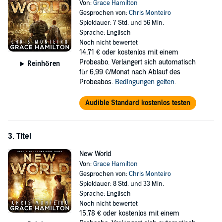
Von:
Grace Hamilton
They’ll protect what’s theirs - or die trying.
Gesprochen von:
Chris Monteiro
Spieldauer: 7 Std. und 56 Min.
The McDonald clan have learned their lessons the hard way these
Sprache: Englisch
last months. Shane and Jodi finally realize they must keep their
Noch nicht bewertet
reunited family close and protect their own above all others to
14,71 €
oder kostenlos mit einem
survive in this new post-apocalyptic reality. The repairs on the home
Probeabo. Verlängert sich automatisch
Reinhören
are complete, solar panels installed, and the now operational pump
für 6,99 €/Monat nach Ablauf des
means they won’t have to continue collecting rainwater for the
Probeabos.
Bedingungen gelten
.
foreseeable future.
Audible Standard kostenlos testen
But it’s no longer just outsiders wreaking havoc on the small Georgia
town, as unprepared townsfolk learn of their hard-earned stores and
threaten to take their prepper supplies by force.
3. Titel
©2020 Relay Publishing (P)2020 Relay Publishing
New World
Von:
Grace Hamilton
Gesprochen von:
Chris Monteiro
Spieldauer: 8 Std. und 33 Min.
Sprache: Englisch
Noch nicht bewertet
15,78 €
oder kostenlos mit einem