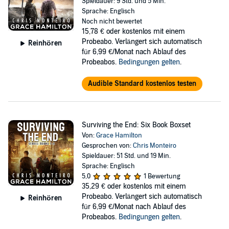
Spieldauer: 9 Std. und 5 Min.
Sprache: Englisch
Noch nicht bewertet
15,78 €
oder kostenlos mit einem
Probeabo. Verlängert sich automatisch
Reinhören
für 6,99 €/Monat nach Ablauf des
Probeabos.
Bedingungen gelten
.
Audible Standard kostenlos testen
Surviving the End: Six Book Boxset
Von:
Grace Hamilton
Gesprochen von:
Chris Monteiro
Spieldauer: 51 Std. und 19 Min.
Sprache: Englisch
5,0
1 Bewertung
35,29 €
oder kostenlos mit einem
Probeabo. Verlängert sich automatisch
Reinhören
für 6,99 €/Monat nach Ablauf des
Probeabos.
Bedingungen gelten
.