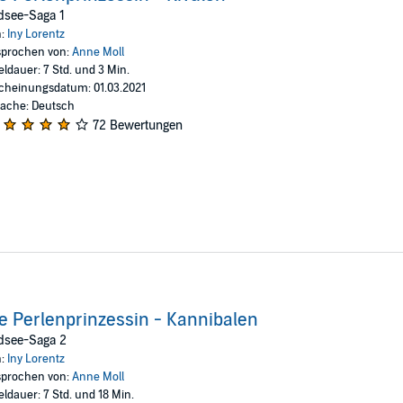
ben kamen. Simons Ruf als Kapitän ist ruiniert, Jörgen dagegen heirate
dsee-Saga 1
ch das Schicksal ihrer Enkel bestimmen wird...
n:
Iny Lorentz
prochen von:
Anne Moll
s Enkeln in der Südsee erfüllt, verrät
Die Perlenprinzessin - Kannibalen
, 
eldauer: 7 Std. und 3 Min.
cheinungsdatum: 01.03.2021
ache: Deutsch
72 Bewertungen
e Perlenprinzessin - Kannibalen
dsee-Saga 2
n:
Iny Lorentz
prochen von:
Anne Moll
eldauer: 7 Std. und 18 Min.