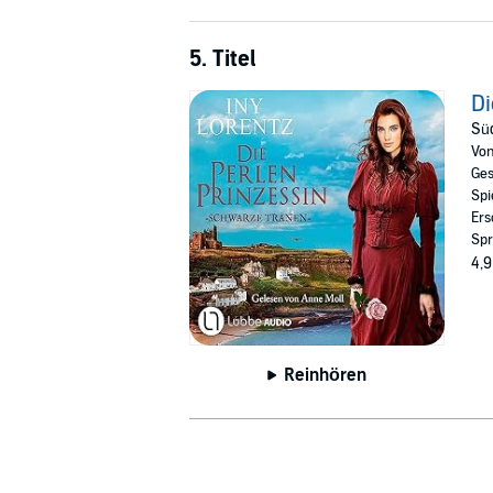
5. Titel
Di
Sü
Vo
Ges
Spi
Ers
Spr
4,9
Reinhören