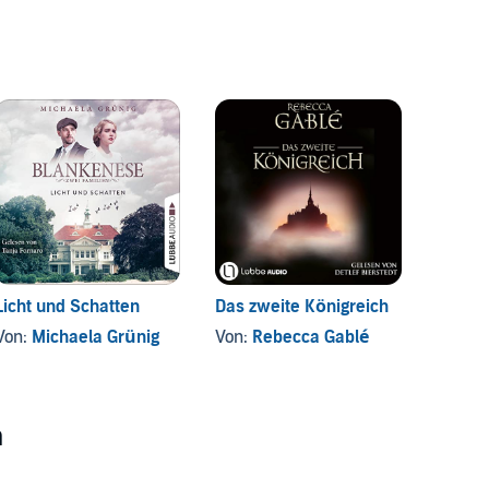
Licht und Schatten
Das zweite Königreich
Sturz 
Von:
Michaela Grünig
Von:
Rebecca Gablé
Von:
Ke
n