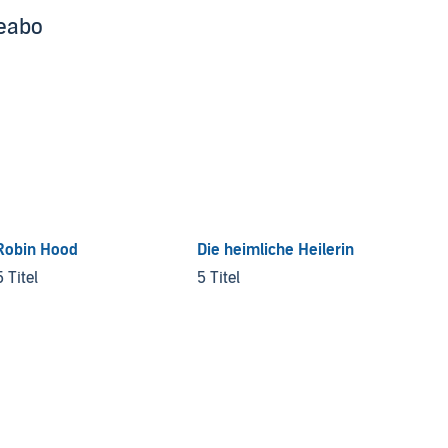
beabo
Robin Hood
Die heimliche Heilerin
5 Titel
5 Titel
Wege d
3 Titel