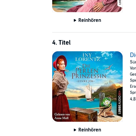
Reinhören
4. Titel
Di
Sü
Vo
Ges
Spi
Ers
Spr
4,8
Reinhören