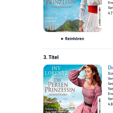
Ers
Spr
4,7
Reinhören
3. Titel
Di
Sü
Vo
Ges
Spi
Ers
Spr
4,8