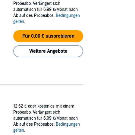
Probeabo. Verlängert sich
t Mina. Zwischen den beiden Männern beginnt
automatisch für 6,99 €/Monat nach
Ablauf des Probeabos.
Bedingungen
der 2. Teil der historischen Familiensaga.
gelten
.
Für 0,00 € ausprobieren
Weitere Angebote
12,62 €
oder kostenlos mit einem
Probeabo. Verlängert sich
automatisch für 6,99 €/Monat nach
Ablauf des Probeabos.
Bedingungen
gelten
.