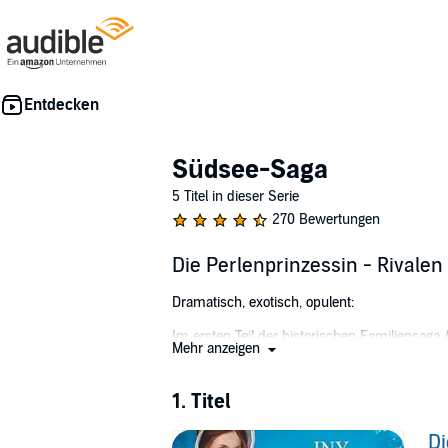
Südsee-Saga
5 Titel in dieser Serie
270 Bewertungen
Die Perlenprinzessin - Rivalen
Dramatisch, exotisch, opulent:
Im ersten Teil der historischen Familiensaga
Mehr anzeigen
Reeder-Familien aus Hamburg.
Hamburg 1771: Um die Hand der schönen Min
1. Titel
Wettstreit ein. Wer mit der wertvolleren Ladu
Di
Während Simons Fahrt ein Erfolg wird, riskie