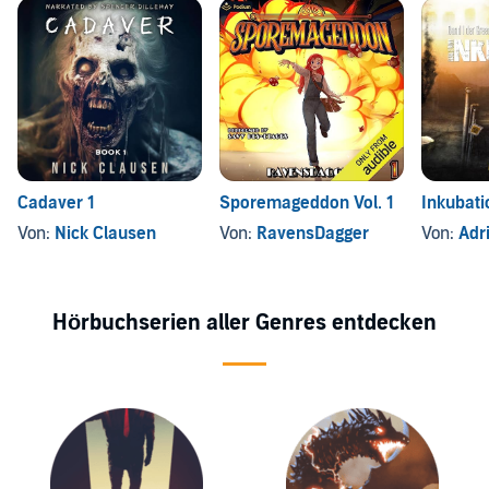
Cadaver 1
Sporemageddon Vol. 1
Inkubati
Von:
Nick Clausen
Von:
RavensDagger
Von:
Adr
Hörbuchserien aller Genres entdecken