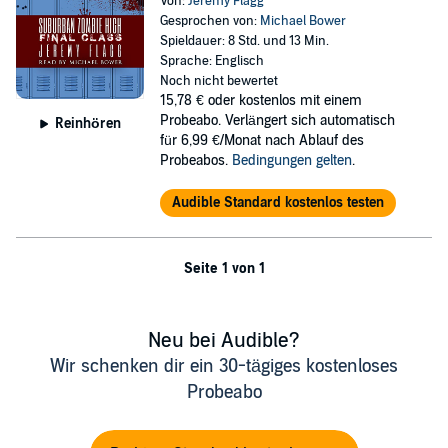
Von:
Jeremy Flagg
Gesprochen von:
Michael Bower
Spieldauer: 8 Std. und 13 Min.
Sprache: Englisch
Noch nicht bewertet
15,78 €
oder kostenlos mit einem
Probeabo. Verlängert sich automatisch
Reinhören
für 6,99 €/Monat nach Ablauf des
Probeabos.
Bedingungen gelten
.
Audible Standard kostenlos testen
Seite 1 von 1
Neu bei Audible?
Wir schenken dir ein 30-tägiges kostenloses
Probeabo