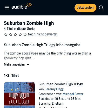
Jetzt testen
Suburban Zombie High
4 Titel in dieser Serie
Noch nicht bewertet
Suburban Zombie High Trilogy Inhaltsangabe
The zombie apocalypse may be the only thing worse than a
geometry pop quiz....
Mehr anzeigen
Three books of zombie infestations and over-the-top hilarity.
Boxford High pranksters cause a chemistry lab to go wrong and
1-3. Titel
students are forced to face something far worse than S.A.T.’s and
cafeteria lunches - an infection that turns students into zombies
Suburban Zombie High Trilogy
scouring the halls for survivors.
Von:
Jeremy Flagg
Gesprochen von:
Michael Bower
A group of unlikely companions; an artistic goth, star-athlete jock,
Spieldauer: 19 Std. und 58 Min.
disgruntled loner, would-be marine, sassy cheerleader, and angry
Sprache: Englisch
Asian, must fend off the living dead. As they fight through locker