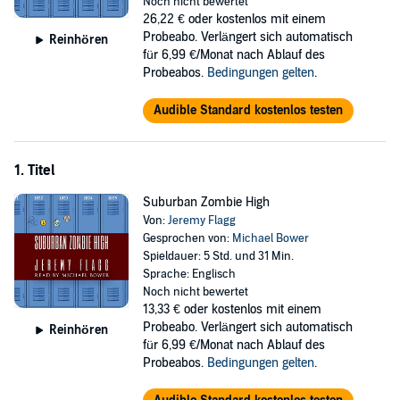
Noch nicht bewertet
rooms and dance their way across the theater, they will find
26,22 €
oder kostenlos mit einem
surviving zombies is more complicated than puberty.
Probeabo. Verlängert sich automatisch
Reinhören
für 6,99 €/Monat nach Ablauf des
Will they be able to put aside their differences to fend off the zombie
Probeabos.
Bedingungen gelten
.
apocalypse before the infection reaches beyond the walls of their
suburban high school.
Audible Standard kostenlos testen
The
Suburban Zombie High Trilogy
includes three fast-paced zombie
novels and three unreleased short stories. If you’re a fan of zombies,
corporate conspiracies, and overly dramatic teens, then you’ll love
1. Titel
this satire of the zombie genre.
Suburban Zombie High
Buy the box set today and watch average teenagers transform into
Von:
Jeremy Flagg
zombie slayers!
Gesprochen von:
Michael Bower
Spieldauer: 5 Std. und 31 Min.
©2020 Jeremy Flagg (P)2020 Jeremy Flagg
Sprache: Englisch
Noch nicht bewertet
13,33 €
oder kostenlos mit einem
Probeabo. Verlängert sich automatisch
Reinhören
für 6,99 €/Monat nach Ablauf des
Probeabos.
Bedingungen gelten
.