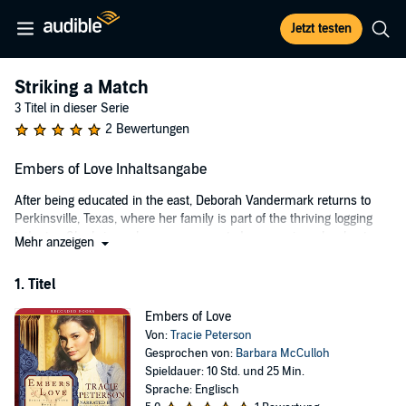
Jetzt testen
Striking a Match
3 Titel in dieser Serie
2 Bewertungen
Embers of Love Inhaltsangabe
After being educated in the east, Deborah Vandermark returns to
Perkinsville, Texas, where her family is part of the thriving logging
industry. She brings along an unexpected companion—her best
Mehr anzeigen
friend, who is fleeing a wedding and groom she has no interest in. A
determined matchmaker, Deborah sets her sights on uniting her
1. Titel
brother and friend in what she hopes will be a true love match. Then
Deborah meets Christopher Clayton, the town's new doctor—and
Embers of Love
quickly realizes she has a much greater interest in medicine and
Von:
Tracie Peterson
science than the bookkeeping she studied at college. Soon Deborah
Gesprochen von:
Barbara McCulloh
is caught between her fascination for doctoring and her obligation to
Spieldauer: 10 Std. und 25 Min.
her family. And in the midst of her warring emotions is the doctor
Sprache: Englisch
himself. Are her tumultuous feelings for the man, or for what he can