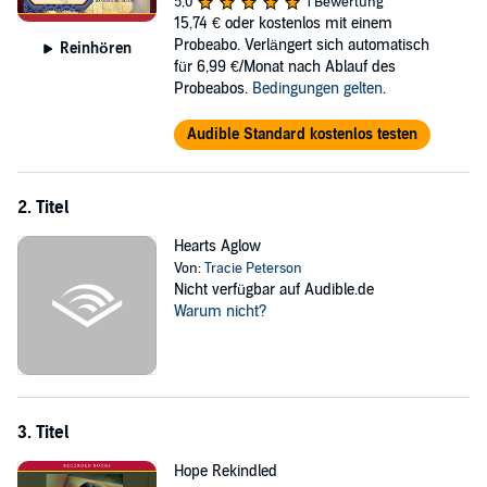
5,0
1 Bewertung
teach her?
15,74 €
oder kostenlos mit einem
Probeabo. Verlängert sich automatisch
Reinhören
©2010 Tracie Peterson (P)2010 Recorded Books, LLC
für 6,99 €/Monat nach Ablauf des
Probeabos.
Bedingungen gelten
.
Audible Standard kostenlos testen
2. Titel
Hearts Aglow
Von:
Tracie Peterson
Nicht verfügbar auf Audible.de
Warum nicht?
3. Titel
Hope Rekindled