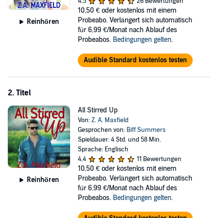
Evan hates everyone but Toby. Toby likes to stir things up. See
4,5
26 Bewertungen
what's on the menu at Le Potiron in
10,50 €
oder kostenlos mit einem
Stirring Up Trouble
.
Probeabo. Verlängert sich automatisch
Reinhören
©2011 Z.A. Maxfield (P)2016 Audible, Inc.
für 6,99 €/Monat nach Ablauf des
Probeabos.
Bedingungen gelten
.
Audible Standard kostenlos testen
2. Titel
All Stirred Up
Von:
Z. A. Maxfield
Gesprochen von:
Biff Summers
Spieldauer: 4 Std. und 58 Min.
Sprache: Englisch
4,4
11 Bewertungen
10,50 €
oder kostenlos mit einem
Probeabo. Verlängert sich automatisch
Reinhören
für 6,99 €/Monat nach Ablauf des
Probeabos.
Bedingungen gelten
.