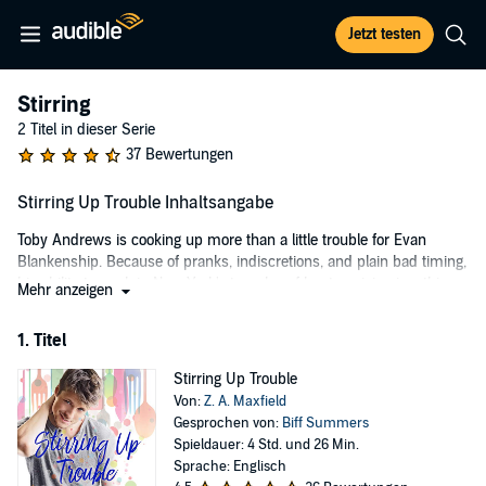
Jetzt testen
Stirring
2 Titel in dieser Serie
37 Bewertungen
Stirring Up Trouble Inhaltsangabe
Toby Andrews is cooking up more than a little trouble for Evan
Blankenship. Because of pranks, indiscretions, and plain bad timing,
his ability to work in New York's temples of haute cuisine is a thing
Mehr anzeigen
of the past. When Toby's sister tells him he should look up an
acquaintance whose restaurant - Le Potiron - is failing, he doesn't
1. Titel
have much choice.
Stirring Up Trouble
Pretty soon he's in bed, literally, with a cook who hates people, trying
Von:
Z. A. Maxfield
to save a restaurant that only the neighborhood mothers seem to
Gesprochen von:
Biff Summers
love, and on the verge of another - possibly painful - lesson or two
Spieldauer: 4 Std. und 26 Min.
about what it means to be successful.
Sprache: Englisch