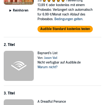
5,0
1 Bewertung
that is about to erupt into civil war.
13,89 €
oder kostenlos mit einem
Probeabo. Verlängert sich automatisch
Reinhören
Caught up in the twilight struggle among spies readying for war,
für 6,99 €/Monat nach Ablauf des
Attebrook races to defend the apprentice against a charge of murder
Probeabos.
Bedingungen gelten
.
while dodging killers in the employ of one of the factions.
Thirteenth-century England has never been brought more vividly to
Audible Standard kostenlos testen
life than in
The Wayward Apprentice
.
©2010 Jason Vail (P)2021 Jason Vail
2. Titel
Baynard's List
Von:
Jason Vail
Nicht verfügbar auf Audible.de
Warum nicht?
3. Titel
A Dreadful Penance