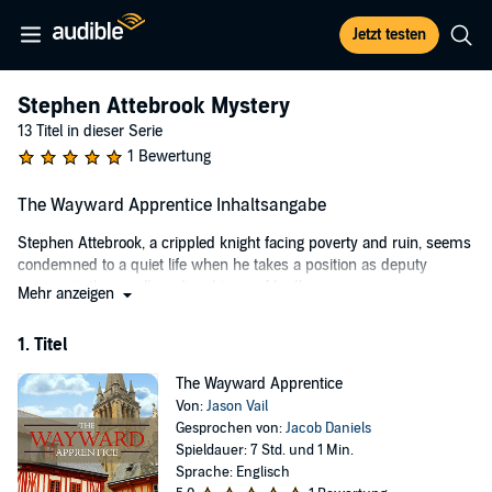
Jetzt testen
Stephen Attebrook Mystery
13 Titel in dieser Serie
1 Bewertung
The Wayward Apprentice Inhaltsangabe
Stephen Attebrook, a crippled knight facing poverty and ruin, seems
condemned to a quiet life when he takes a position as deputy
coroner in the small medieval town of Ludlow.
Mehr anzeigen
But instead, he plunges into a web of murder, espionage, and
1. Titel
intrigue.
A death Attebrook rules an accidental drowning turns out to be a
The Wayward Apprentice
murder, and he must find the killer with little evidence pointing the
Von:
Jason Vail
way.
Gesprochen von:
Jacob Daniels
Spieldauer: 7 Std. und 1 Min.
Then a commission to return a runaway apprentice pitches him into
Sprache: Englisch
the midst of a conflict between a rebellious earl and King Henry III