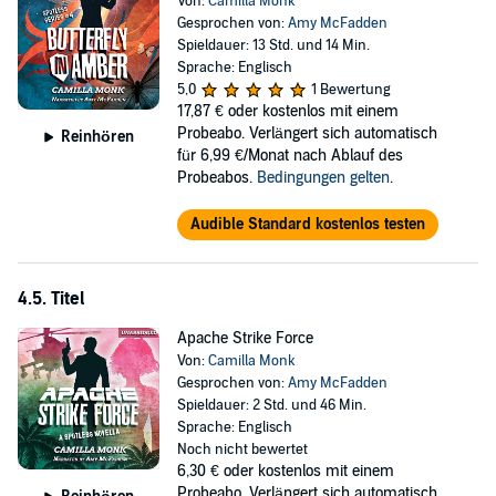
Von:
Camilla Monk
Gesprochen von:
Amy McFadden
Spieldauer: 13 Std. und 14 Min.
Sprache: Englisch
5,0
1 Bewertung
17,87 €
oder kostenlos mit einem
Probeabo. Verlängert sich automatisch
Reinhören
für 6,99 €/Monat nach Ablauf des
Probeabos.
Bedingungen gelten
.
Audible Standard kostenlos testen
4.5. Titel
Apache Strike Force
Von:
Camilla Monk
Gesprochen von:
Amy McFadden
Spieldauer: 2 Std. und 46 Min.
Sprache: Englisch
Noch nicht bewertet
6,30 €
oder kostenlos mit einem
Probeabo. Verlängert sich automatisch