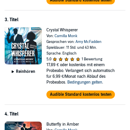
Audible Standard kostenlos testen
3. Titel
Crystal Whisperer
Von:
Camilla Monk
Gesprochen von:
Amy McFadden
Spieldauer: 11 Std. und 43 Min.
Sprache: Englisch
5,0
1 Bewertung
17,89 €
oder kostenlos mit einem
Probeabo. Verlängert sich automatisch
Reinhören
für 6,99 €/Monat nach Ablauf des
Probeabos.
Bedingungen gelten
.
Audible Standard kostenlos testen
4. Titel
Butterfly in Amber