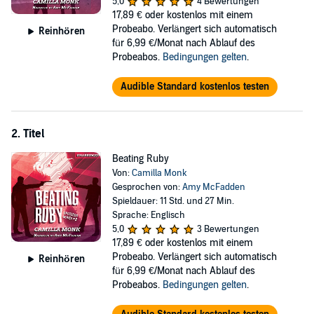
The buttoned-up Island is soon having a blast racing from Paris to
5,0
4 Bewertungen
Tokyo following the clues in her mother's will, and for the first time,
17,89 €
oder kostenlos mit einem
she's ready to get close to someone. But falling for a hit man may be
Probeabo. Verlängert sich automatisch
Reinhören
the very definition of loving dangerously.
für 6,99 €/Monat nach Ablauf des
Probeabos.
Bedingungen gelten
.
©2016 Camille Lemoine (P)2016 Camille Lemoine
Audible Standard kostenlos testen
2. Titel
Beating Ruby
Von:
Camilla Monk
Gesprochen von:
Amy McFadden
Spieldauer: 11 Std. und 27 Min.
Sprache: Englisch
5,0
3 Bewertungen
17,89 €
oder kostenlos mit einem
Probeabo. Verlängert sich automatisch
Reinhören
für 6,99 €/Monat nach Ablauf des
Probeabos.
Bedingungen gelten
.