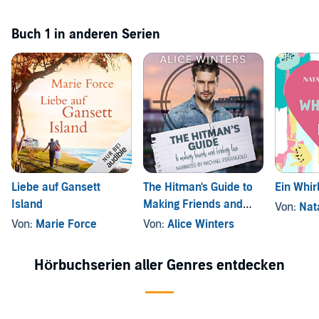
Buch 1 in anderen Serien
Liebe auf Gansett
The Hitman's Guide to
Ein Whir
Island
Making Friends and
Von:
Nat
Finding Love
Von:
Marie Force
Von:
Alice Winters
Hörbuchserien aller Genres entdecken