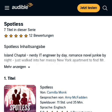
Jetzt testen
Spotless
7 Titel in dieser Serie
12 Bewertungen
Spotless Inhaltsangabe
Island Chaptal - nerdy IT engineer by day, romance novel junkie by
night - just walked into her messy New York apartment to find Mr.
Right waiting for her. No, wait...Mr. Clean.
Mehr anzeigen
A gentleman professional killer with a bad case of OCD and zero
1. Titel
tolerance for unsorted laundry, March isn't there to kill her...yet. He
wants the diamond her late mother stole for a sinister criminal
Spotless
organization. Island agrees to help him find it, facing the kind of
Von:
Camilla Monk
adversaries who dismember first and ask questions later. Good
Gesprochen von:
Amy McFadden
thing she's got March to show her the ropes. And the guns. And the
Spieldauer: 11 Std. und 35 Min.
knives.
Sprache: Englisch