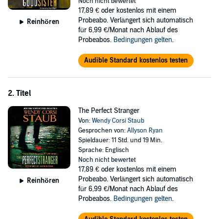
Angel is her lifeline. And Angel is closer than she knows.
Noch nicht bewertet
17,89 €
oder kostenlos mit einem
When another schoolgirl is found dead, Jen's unease grows. There
Probeabo. Verlängert sich automatisch
Reinhören
are too many coincidences, too many links to her past. Every
für 6,99 €/Monat nach Ablauf des
instinct tells her that Carley is the next target. For someone is intent
Probeabos.
Bedingungen gelten
.
on punishing the guilty, teaching the ultimate lesson in how to fear . .
. and how to die.
Audible Standard kostenlos testen
2. Titel
The Perfect Stranger
Von:
Wendy Corsi Staub
Gesprochen von:
Allyson Ryan
Spieldauer: 11 Std. und 19 Min.
Sprache: Englisch
Noch nicht bewertet
17,89 €
oder kostenlos mit einem
Probeabo. Verlängert sich automatisch
Reinhören
für 6,99 €/Monat nach Ablauf des
Probeabos.
Bedingungen gelten
.