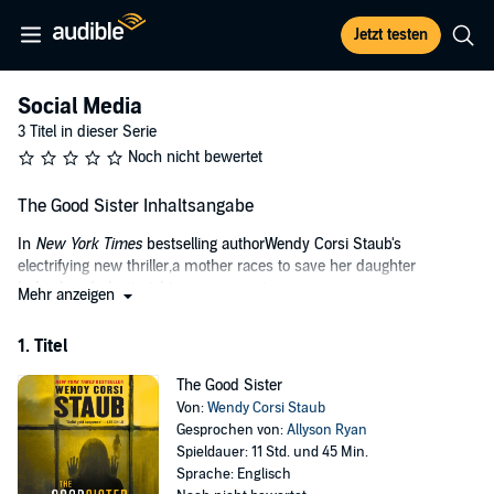
Jetzt testen
Social Media
3 Titel in dieser Serie
Noch nicht bewertet
The Good Sister Inhaltsangabe
In
New York Times
bestselling authorWendy Corsi Staub's
electrifying new thriller,a mother races to save her daughter
beforeher darkest nightmare comes true.
Mehr anzeigen
Sacred Sisters Catholic girls' school has hardly changed since Jen
1. Titel
Archer was a student. Jen hoped her older daughter would thrive
here. Instead, shy, studious Carley becomes the target of vicious
The Good Sister
bullies. But the real danger at Sacred Sisters goes much deeper.
Von:
Wendy Corsi Staub
The only person Carley can talk to is ""Angel,"" a kindred spirit she
Gesprochen von:
Allyson Ryan
met online. Carley tells Angel everything—about her younger sister,
Spieldauer: 11 Std. und 45 Min.
about school, about the sudden death of her former best friend.
Sprache: Englisch