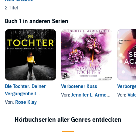
2 Titel
Buch 1 in anderen Serien
Die Tochter. Deiner
Verbotener Kuss
Verborg
Vergangenheit
Von:
Jennifer L. Armentrout
Von:
Val
entkommst du nicht!
Von:
Rose Klay
Hörbuchserien aller Genres entdecken