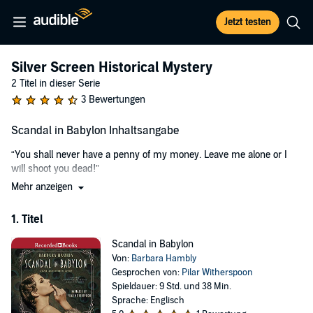
Jetzt testen
Silver Screen Historical Mystery
2 Titel in dieser Serie
3 Bewertungen
Scandal in Babylon Inhaltsangabe
“You shall never have a penny of my money. Leave me alone or I
will shoot you dead!”
Mehr anzeigen
The year 1924. After six months in Hollywood, young British widow
Emma Blackstone has come to love her new employer, glamourous
1. Titel
movie-star Kitty Flint - even if her late husband’s sister is one of the
worst actresses she’s ever seen. Looking after Kitty and her three
Scandal in Babylon
adorable Pekinese dogs isn’t work academically minded Emma
Von:
Barbara Hambly
dreamed of, but Kitty rescued her when she was all alone in the
Gesprochen von:
Pilar Witherspoon
world. Now, the worst thing she has to worry about is the shocking
Spieldauer: 9 Std. und 38 Min.
historical inaccuracies of the films Kitty stars in.
Sprache: Englisch