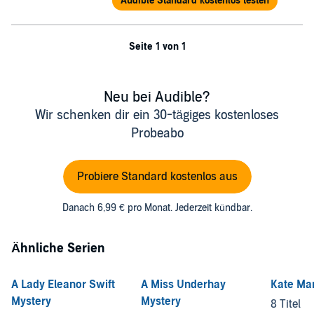
Audible Standard kostenlos testen
Seite 1 von 1
Neu bei Audible?
Wir schenken dir ein 30-tägiges kostenloses
Probeabo
Probiere Standard kostenlos aus
Danach 6,99 € pro Monat. Jederzeit kündbar.
Ähnliche Serien
A Lady Eleanor Swift
A Miss Underhay
Kate Mar
Mystery
Mystery
8 Titel