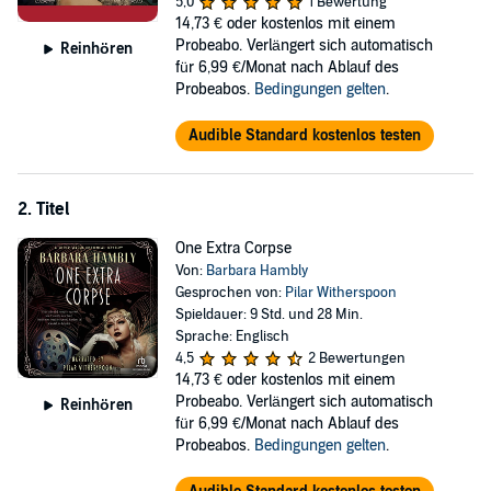
Until, that is, Rex Festraw - Kitty’s first husband, to whom she may
5,0
1 Bewertung
or may not still be married - turns up dead in her dressing room, a
14,73 €
oder kostenlos mit einem
threatening letter seemingly from Kitty in his pocket.
Probeabo. Verlängert sich automatisch
Reinhören
für 6,99 €/Monat nach Ablauf des
Emma’s certain her flighty but kindhearted sister-in-law has been
Probeabos.
Bedingungen gelten
.
framed. But who by? And why? From spiteful rivals to jealous
boyfriends, the suspects are numerous. But as Emma investigates,
Audible Standard kostenlos testen
she begins to untangle a deadly plot - and there’s something Kitty’s
not telling her....
2. Titel
©2021 Barbara Hambly (P)2021 Recorded Books
One Extra Corpse
Von:
Barbara Hambly
Gesprochen von:
Pilar Witherspoon
Spieldauer: 9 Std. und 28 Min.
Sprache: Englisch
4,5
2 Bewertungen
14,73 €
oder kostenlos mit einem
Probeabo. Verlängert sich automatisch
Reinhören
für 6,99 €/Monat nach Ablauf des
Probeabos.
Bedingungen gelten
.