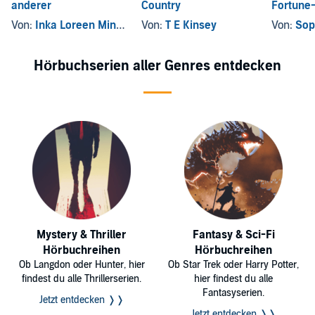
anderer
Country
Fortune
Von:
Inka Loreen Minden
Von:
T E Kinsey
Von:
Sop
Hörbuchserien aller Genres entdecken
Mystery & Thriller
Fantasy & Sci-Fi
Hörbuchreihen
Hörbuchreihen
Ob Langdon oder Hunter, hier
Ob Star Trek oder Harry Potter,
findest du alle Thrillerserien.
hier findest du alle
Fantasyserien.
Jetzt entdecken ❭❭
Jetzt entdecken ❭❭