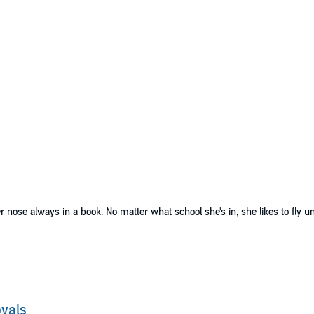
 her nose always in a book. No matter what school she's in, she likes to fly u
s Anderson, and Lucian Harris. They enter Callyn's life like a Category 
yals