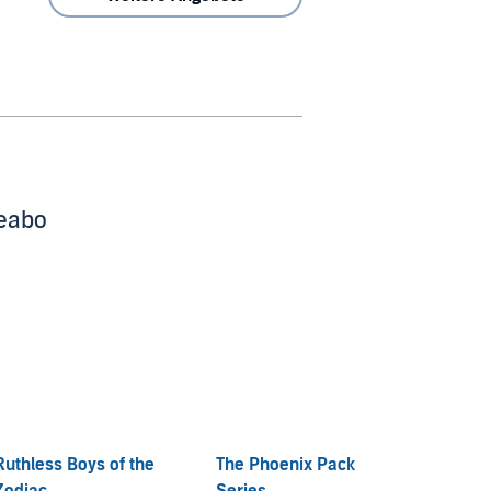
beabo
Ruthless Boys of the
The Phoenix Pack
Alexa
Zodiac
Series