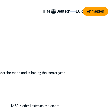
Hilfe
Anmelden
nder the radar, and is hoping that senior year,
5 hurricane. All the boys recognize who she
12,62 €
oder kostenlos mit einem