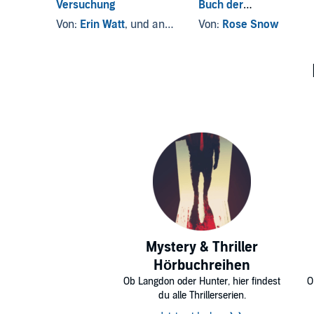
Versuchung
Buch der
Unsterblichkeit
Von:
Erin Watt
, und andere
Von:
Rose Snow
Mystery & Thriller
Hörbuchreihen
Ob Langdon oder Hunter, hier findest
O
du alle Thrillerserien.