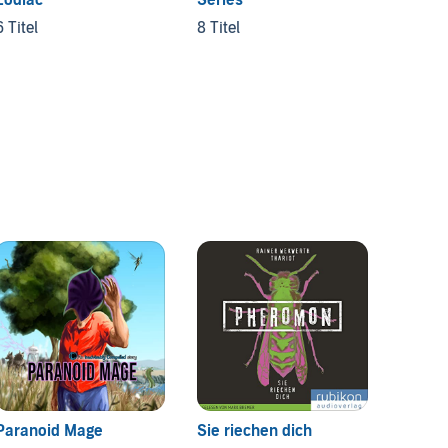
4 Titel
6 Titel
8 Titel
Paranoid Mage
Sie riechen dich
Dream 