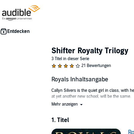
Shifter Royalty Trilogy
3 Titel in dieser Serie
21 Bewertungen
Royals Inhaltsangabe
Callyn Silvers is the quiet girl in class, with
at yet another new school, will be the same.
Mehr anzeigen
Enter Zeke Montgomery, Graydon James, Maximu
is the moment they see and scent her.
1. Titel
She is their mate.
All of their mates.
Ro