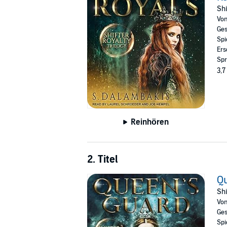
Information comes to light. Callyn and the b
Shi
Vo
Contains mature themes.
Ges
Spi
©2018 Shaquala Dalambakis (P)2018 Tantor
Ers
Spr
3,7
Reinhören
2. Titel
Q
Shi
Vo
Ges
Spi