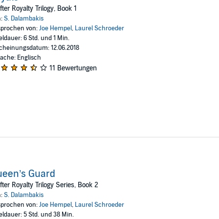
oy's futures will be changed. They will bring about a change. A change so
fter Royalty Trilogy, Book 1
n:
S. Dalambakis
prochen von:
Joe Hempel
,
Laurel Schroeder
eldauer: 6 Std. und 1 Min.
cheinungsdatum: 12.06.2018
ache: Englisch
11 Bewertungen
ueen’s Guard
fter Royalty Trilogy Series, Book 2
n:
S. Dalambakis
prochen von:
Joe Hempel
,
Laurel Schroeder
eldauer: 5 Std. und 38 Min.