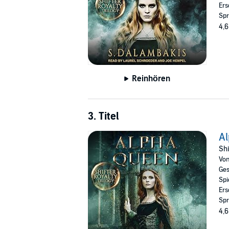
Ers
Spr
4,6
Reinhören
3. Titel
A
Shi
Vo
Ges
Spi
Ers
Spr
4,6