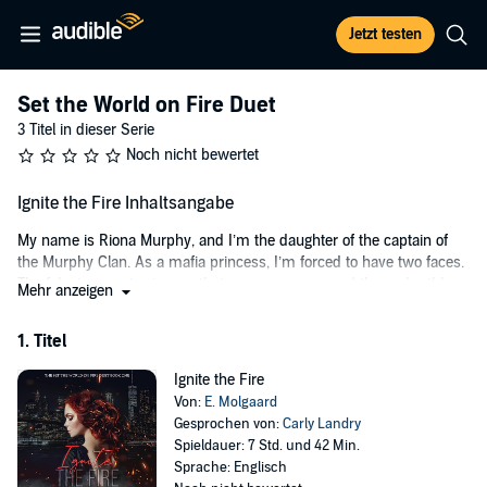
Jetzt testen
Set the World on Fire Duet
3 Titel in dieser Serie
Noch nicht bewertet
Ignite the Fire Inhaltsangabe
My name is Riona Murphy, and I’m the daughter of the captain of
the Murphy Clan. As a mafia princess, I’m forced to have two faces.
The fake innocent princess that everyone sees, and the real ruthless
Mehr anzeigen
killer that lurks in the dark.
1. Titel
At least that’s the case until my best friend, Aisling, is taken. Now,
my mask is down, and my daggers are clean. No one is going to
Ignite the Fire
stop me from tearing this city apart to find her.
Von:
E. Molgaard
My only problem, or should I say three problems, are the gorgeous
Gesprochen von:
Carly Landry
Italians that have sworn to help me find her. With each day I spend
Spieldauer: 7 Std. und 42 Min.
with them, I find myself being pulled in by Enzo’s sweet charm,
Sprache: Englisch