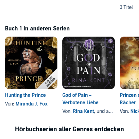
3 Titel
Buch 1 in anderen Serien
Hunting the Prince
God of Pain –
Prinzen 
Verbotene Liebe
Rächer
Von:
Miranda J. Fox
Von:
Rina Kent
, und andere
Von:
Nic
Hörbuchserien aller Genres entdecken