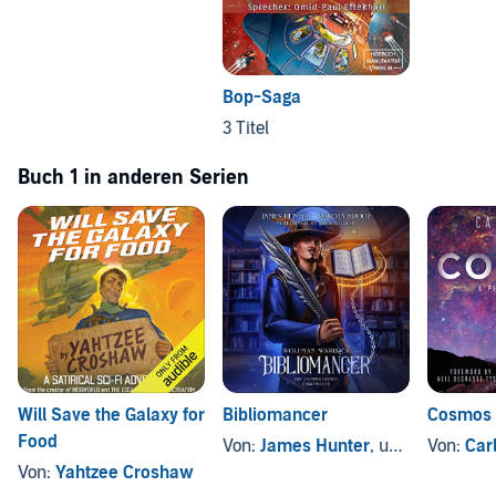
Bop-Saga
3 Titel
Buch 1 in anderen Serien
Will Save the Galaxy for
Bibliomancer
Cosmos
Food
Von:
James Hunter
, und andere
Von:
Car
Von:
Yahtzee Croshaw