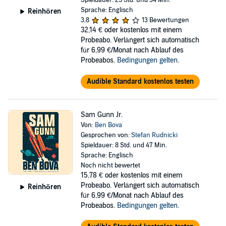
Spieldauer: 29 Std. und 34 Min.
sleeve, and a weapon in his pocket.
Sprache: Englisch
Reinhören
3,8
13 Bewertungen
Now, for the first time in one volume, Hugo-winner Ben Bova
32,14 €
oder kostenlos mit einem
presents all the tales of Sam Gunn to date, including three never-
Probeabo. Verlängert sich automatisch
before collected in book form. Here is the entire chronicle of Sam
für 6,99 €/Monat nach Ablauf des
Gunn, trailblazer and scoundrel, as he scams his way from one end
Probeabos.
Bedingungen gelten
.
of the solar system to the other, giving bold new meaning to the
term venture capitalist.
Audible Standard kostenlos testen
©2007 Ben Bova (P)2007 Blackstone Audio, Inc.
Sam Gunn Jr.
Von:
Ben Bova
Gesprochen von:
Stefan Rudnicki
Spieldauer: 8 Std. und 47 Min.
Sprache: Englisch
Noch nicht bewertet
15,78 €
oder kostenlos mit einem
Probeabo. Verlängert sich automatisch
Reinhören
für 6,99 €/Monat nach Ablauf des
Probeabos.
Bedingungen gelten
.