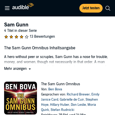
Jetzt testen
Sam Gunn
4 Titel in dieser Serie
13 Bewertungen
The Sam Gunn Omnibus Inhaltsangabe
A hero without peer or scruples, Sam Gunn has a nose for trouble,
money, and women, though not necessarily in that order. A man
with the ego (and stature) of a Napoleon, the business acumen of a
Mehr anzeigen
P. T. Barnum, and the raging hormones of a teenage boy, Sam is the
finest astronaut NASA ever trained and dumped. But more than
money, more than women, Sam Gunn loves justice—and he really
The Sam Gunn Omnibus
does love money and women.
Von:
Ben Bova
Gesprochen von:
Richard Brewer
,
Emily
Whether he’s suing the Pope, helping twin sisters entangled in the
Janice Card
,
Gabrielle de Cuir
,
Stephen
virtual sex trade, or on trial for his life on charges of interplanetary
Hoye
,
Hillary Huber
,
Don Leslie
,
Moria
genocide, you can be sure of one thing: this is one space jockey
Quirk
,
Stefan Rudnicki
who’ll meet every challenge with a smile on his lips, an ace up his