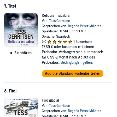
7. Titel
Reliquia macabra
Von:
Tess Gerritsen
Gesprochen von:
Begoña Pérez Millares
Spieldauer: 11 Std. und 53 Min.
Sprache: Spanisch
5,0
1 Bewertung
17,89 €
oder kostenlos mit einem
Probeabo. Verlängert sich automatisch
Reinhören
für 6,99 €/Monat nach Ablauf des
Probeabos.
Bedingungen gelten
.
Audible Standard kostenlos testen
8. Titel
Frío glacial
Von:
Tess Gerritsen
Gesprochen von:
Begoña Pérez Millares
Spieldauer: 11 Std. und 37 Min.