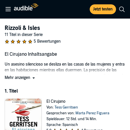
Jetzt testen
Rizzoli & Isles
11 Titel in dieser Serie
5 Bewertungen
El Cirujano Inhaltsangabe
Un asesino silencioso se desliza en las casas de las mujeres y entra
en las habitaciones mientras ellas duermen. La precisión de las
heridas que les inflige sugiere que es un experto en medicina, por lo
Mehr anzeigen
que los diarios de Boston y los atemorizados lectores comienzan a
llamarlo "el cirujano".
1. Titel
La única clave de que dispone la policía es la doctora Catherine
El Cirujano
Cordell, víctima hace dos años de un crimen muy parecido. Ahora
Von:
Tess Gerritsen
ella esconde su temor al contacto con otras personas bajo un
Gesprochen von:
Marta Perez Figuera
exterior frío y elegante, y una bien ganada reputación como cirujana
Spieldauer: 12 Std. und 14 Min.
de primer nivel.
Sprache: Spanisch