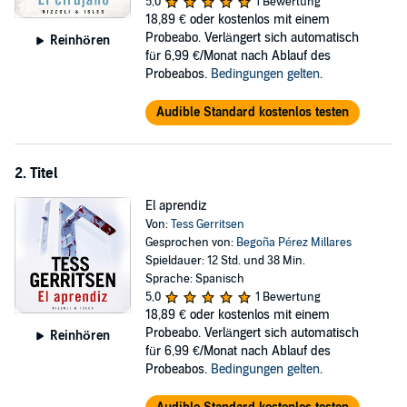
Pero esta cuidadosa fachada está a punto de caer ya que el nuevo
5,0
1 Bewertung
asesino recrea, con escalofriante precisión, los detalles de la propia
18,89 €
oder kostenlos mit einem
agonía de Catherine.
Probeabo. Verlängert sich automatisch
Reinhören
für 6,99 €/Monat nach Ablauf des
Con cada nuevo asesinato parece estar persiguiéndola y acercarse
Probeabos.
Bedingungen gelten
.
cada vez más...
Audible Standard kostenlos testen
©2020 Jentas (P)2020 Jentas
2. Titel
El aprendiz
Von:
Tess Gerritsen
Gesprochen von:
Begoña Pérez Millares
Spieldauer: 12 Std. und 38 Min.
Sprache: Spanisch
5,0
1 Bewertung
18,89 €
oder kostenlos mit einem
Probeabo. Verlängert sich automatisch
Reinhören
für 6,99 €/Monat nach Ablauf des
Probeabos.
Bedingungen gelten
.