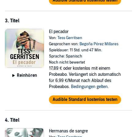
Audible Standard kostenlos testen
3. Titel
El pecador
Von:
Tess Gerritsen
Gesprochen von:
Begoña Pérez Millares
Spieldauer: 11 Std. und 47 Min.
Sprache: Spanisch
Noch nicht bewertet
17,89 €
oder kostenlos mit einem
Probeabo. Verlängert sich automatisch
Reinhören
für 6,99 €/Monat nach Ablauf des
Probeabos.
Bedingungen gelten
.
Audible Standard kostenlos testen
4. Titel
Hermanas de sangre