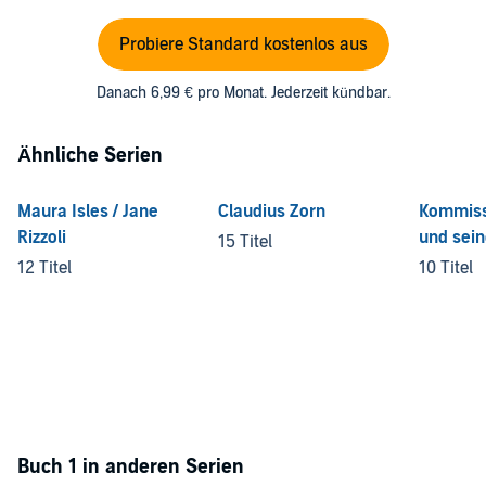
Probiere Standard kostenlos aus
Danach 6,99 € pro Monat. Jederzeit kündbar.
Ähnliche Serien
Maura Isles / Jane
Claudius Zorn
Kommiss
Rizzoli
und sein
15 Titel
Merkel
12 Titel
10 Titel
Buch 1 in anderen Serien