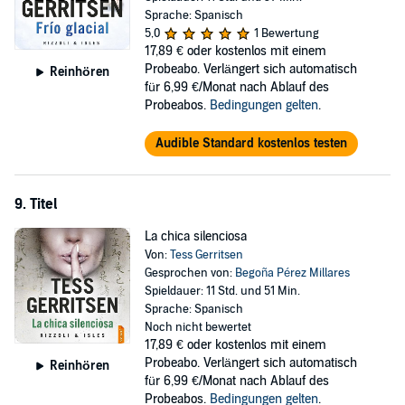
Sprache: Spanisch
5,0
1 Bewertung
17,89 €
oder kostenlos mit einem
Probeabo. Verlängert sich automatisch
Reinhören
für 6,99 €/Monat nach Ablauf des
Probeabos.
Bedingungen gelten
.
Audible Standard kostenlos testen
9. Titel
La chica silenciosa
Von:
Tess Gerritsen
Gesprochen von:
Begoña Pérez Millares
Spieldauer: 11 Std. und 51 Min.
Sprache: Spanisch
Noch nicht bewertet
17,89 €
oder kostenlos mit einem
Probeabo. Verlängert sich automatisch
Reinhören
für 6,99 €/Monat nach Ablauf des
Probeabos.
Bedingungen gelten
.