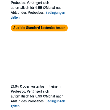
Probeabo. Verlängert sich
fae are returning to the world of Haven, and
automatisch für 6,99 €/Monat nach
Ablauf des Probeabos.
Bedingungen
en. But can he convince anyone before it is
gelten
.
Audible Standard kostenlos testen
uss, Feist, Peter V. Brett, and Brandon
21,04 €
oder kostenlos mit einem
Probeabo. Verlängert sich
automatisch für 6,99 €/Monat nach
Ablauf des Probeabos.
Bedingungen
gelten
.