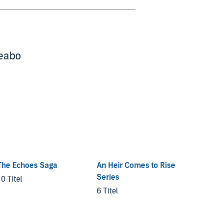
beabo
The Echoes Saga
An Heir Comes to Rise
Rigant
Series
10 Titel
4 Titel
6 Titel