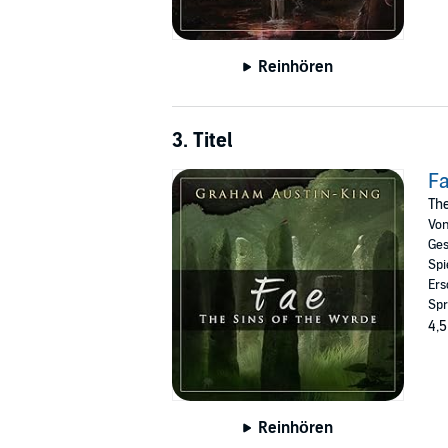
Reinhören
3. Titel
Fa
The
Vo
Ges
Spi
Ers
Spr
4,5
Reinhören