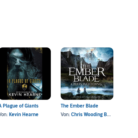
A Plague of Giants
The Ember Blade
The D
Von:
Kevin Hearne
Von:
Chris Wooding BA BA
Von:
M