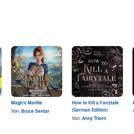
Magic's Mantle
How to Kill a Fairytale
(German Edition)
Von:
Bruce Sentar
Von:
Anny Thorn