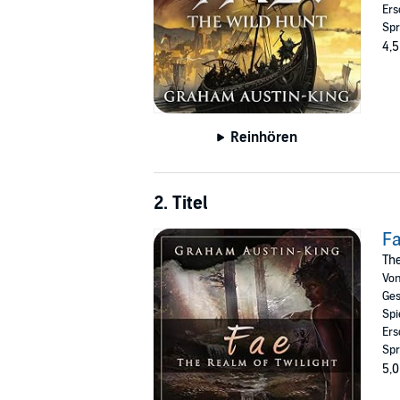
Ers
Spr
4,5
Reinhören
2. Titel
Fa
The
Vo
Ges
Spi
Ers
Spr
5,0