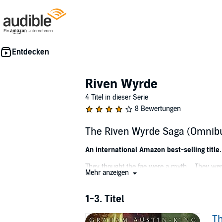
Riven Wyrde
4 Titel in dieser Serie
8 Bewertungen
The Riven Wyrde Saga (Omnibu
An international Amazon best-selling title
They thought the fae were a myth.... They we
Mehr anzeigen
As the son of a mere merchant, Klöss wants no
and following in the footsteps of his forebear
1-3. Titel
conquest, and the threat of war is looming.
Th
Found abandoned in the forests of Anlan, Devi