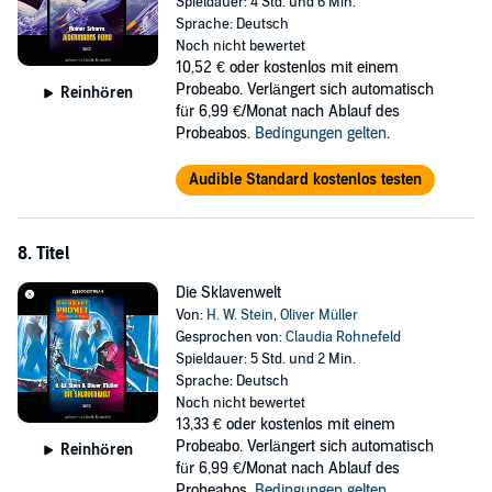
Spieldauer: 4 Std. und 6 Min.
Sprache: Deutsch
Noch nicht bewertet
10,52 €
oder kostenlos mit einem
Probeabo. Verlängert sich automatisch
Reinhören
für 6,99 €/Monat nach Ablauf des
Probeabos.
Bedingungen gelten
.
Audible Standard kostenlos testen
8. Titel
Die Sklavenwelt
Von:
H. W. Stein
,
Oliver Müller
Gesprochen von:
Claudia Rohnefeld
Spieldauer: 5 Std. und 2 Min.
Sprache: Deutsch
Noch nicht bewertet
13,33 €
oder kostenlos mit einem
Probeabo. Verlängert sich automatisch
Reinhören
für 6,99 €/Monat nach Ablauf des
Probeabos.
Bedingungen gelten
.