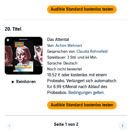
Audible Standard kostenlos testen
20. Titel
Das Attentat
Von:
Achim Mehnert
Gesprochen von:
Claudia Rohnefeld
Spieldauer: 3 Std. und 44 Min.
Sprache: Deutsch
Noch nicht bewertet
10,52 €
oder kostenlos mit einem
Probeabo. Verlängert sich automatisch
Reinhören
für 6,99 €/Monat nach Ablauf des
Probeabos.
Bedingungen gelten
.
Audible Standard kostenlos testen
Seite 1 von 2
Eine Seite zurück
Eine 