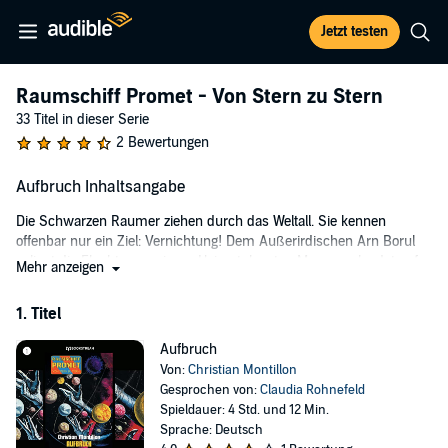
Jetzt testen
Raumschiff Promet - Von Stern zu Stern
33 Titel in dieser Serie
2 Bewertungen
Aufbruch Inhaltsangabe
Die Schwarzen Raumer ziehen durch das Weltall. Sie kennen
offenbar nur ein Ziel: Vernichtung! Dem Außerirdischen Arn Borul
gelingt die Flucht von seinem Heimatplaneten Moran, er landet auf
Mehr anzeigen
Terra. Dort steckt die Raumfahrt noch in den Kinderschuhen. Doch
gemeinsam mit Borul schaffen die Terraner das Unmögliche. Der
1. Titel
neuentwickelte Forschungsraumer Promet startet unter dem
Kommando von Peet Orell ins All. Das große Abenteuer beginnt. Die
Aufbruch
wohl kultigste deutsche Space Opera mit neuen Texten!
Von:
Christian Montillon
Gesprochen von:
Claudia Rohnefeld
©2021 BLITZ Verlag (P)2021 BLITZ-Verlag Audio
Spieldauer: 4 Std. und 12 Min.
Sprache: Deutsch