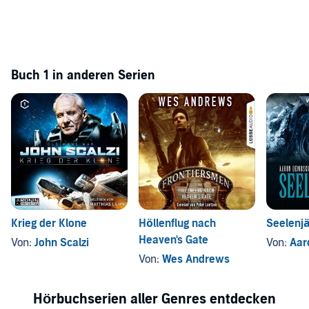
Buch 1 in anderen Serien
Krieg der Klone
Höllenflug nach
Seelenj
Heaven's Gate
Von:
John Scalzi
Von:
Aaro
Von:
Wes Andrews
Hörbuchserien aller Genres entdecken