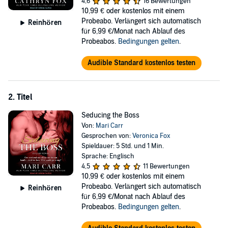
little too real....
4,6
16 Bewertungen
10,99 €
oder kostenlos mit einem
Contains mature themes.
Probeabo. Verlängert sich automatisch
Reinhören
für 6,99 €/Monat nach Ablauf des
©2016 Cathryn Fox (P)2022 Tantor
Probeabos.
Bedingungen gelten
.
Audible Standard kostenlos testen
2. Titel
Seducing the Boss
Von:
Mari Carr
Gesprochen von:
Veronica Fox
Spieldauer: 5 Std. und 1 Min.
Sprache: Englisch
4,5
11 Bewertungen
10,99 €
oder kostenlos mit einem
Probeabo. Verlängert sich automatisch
Reinhören
für 6,99 €/Monat nach Ablauf des
Probeabos.
Bedingungen gelten
.