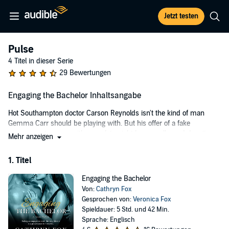
Jetzt testen
Pulse
4 Titel in dieser Serie
29 Bewertungen
Engaging the Bachelor Inhaltsangabe
Hot Southampton doctor Carson Reynolds isn't the kind of man
Gemma Carr should be playing with. But his offer of a fake
engagement comes with sexy, late night house calls, and despite
Mehr anzeigen
her bad girl reputation, it's been far too long since she's taken two
and called anyone in the morning.
1. Titel
When Carson sees Gemma at a charity event, he knows he has to
Engaging the Bachelor
have her. It's been ten years since he's had her in his arms, but that
Von:
Cathryn Fox
hasn't lessened his intense need for her. To save her reputation and
Gesprochen von:
Veronica Fox
get his parents off his back, he makes her an offer she can't refuse.
Spieldauer: 5 Std. und 42 Min.
It's the perfect set-up—until this fake engagement starts to feel a
Sprache: Englisch