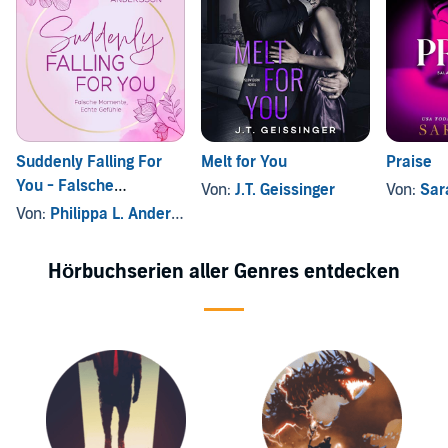
Suddenly Falling For
Melt for You
Praise
You - Falsche
Von:
J.T. Geissinger
Von:
Sar
Momente, Echte
Von:
Philippa L. Andersson
Gefühle
Hörbuchserien aller Genres entdecken