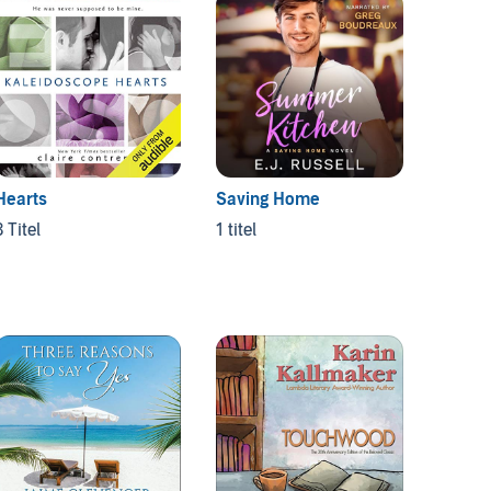
Clean 
Roma
4 Titel
Hearts
Saving Home
3 Titel
1 titel