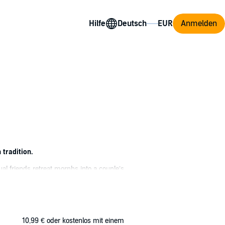
Hilfe
Anmelden
 tradition.
ual friends retreat morphs into a couple’s
or a second chance at love.
ome, intervention will change anything. The
. But if there’s hope of lessening the divide
10,99 €
oder kostenlos mit einem