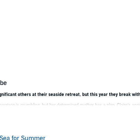
abe
nificant others at their seaside retreat, but this year they break with
 marriage is crumbling, but her determined mother has a plan. Claire’s ann
gether. The new couple experience at Daydream Island might be the key f
istakes and he’s not certain if his mother-in-law’s surprising, but welc
as wide as the ocean and therapy sessions might only create more distance
down on his knees and make a plea with his heart.
 Sea for Summer