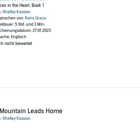
 follow their hearts back to the love they once shared, or will this plan rui
ces in the Heart, Book 1
n:
Shelley Kassian
ian
prochen von:
Keira Grace
eldauer: 5 Std. und 3 Min.
cheinungsdatum: 27.01.2023
ache: Englisch
h nicht bewertet
 Mountain Leads Home
n:
Shelley Kassian