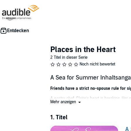
Places in the Heart
2 Titel in dieser Serie
Noch nicht bewertet
A Sea for Summer Inhaltsang
Friends have a strict no-spouse rule for sig
A pastry chef, Claire’s heart is breaking. Her
Mehr anzeigen
weekend to bring a husband and wife back to
A numbers guy, Peter understands he’s made m
1. Titel
division between him and his wife has grown 
and rebuilding their life together, he’ll get 
A