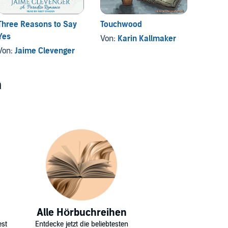
Three Reasons to Say
Touchwood
The Bi
Yes
Von:
Karin Kallmaker
Von:
D
Von:
Jaime Clevenger
n
Alle Hörbuchreihen
est
Entdecke jetzt die beliebtesten