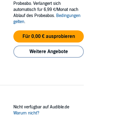
Probeabo. Verlängert sich
n what’s left of their marriage?
automatisch für 6,99 €/Monat nach
Ablauf des Probeabos.
Bedingungen
gelten
.
Für 0,00 € ausprobieren
Weitere Angebote
Nicht verfügbar auf Audible.de
Warum nicht?