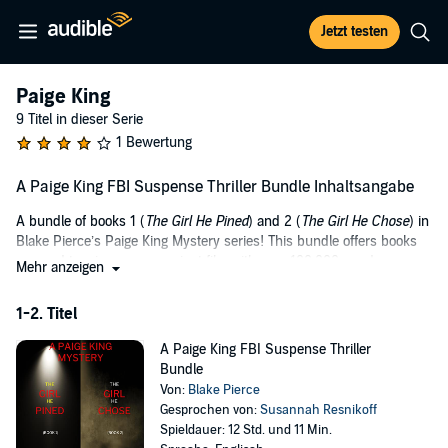
Jetzt testen
Paige King
9 Titel in dieser Serie
1 Bewertung
A Paige King FBI Suspense Thriller Bundle Inhaltsangabe
A bundle of books 1 (
The Girl He Pined
) and 2 (
The Girl He Chose
) in
Blake Pierce’s Paige King Mystery series! This bundle offers books
one and two in one convenient file, with over 100,000 words.
Mehr anzeigen
In
The Girl He Pined
(Book 1), Paige King, 25, in her PhD residency at
1-2. Titel
a psychiatric hospital for the criminally insane, is summoned
urgently by the FBI: her most notorious patient, a diabolical and
A Paige King FBI Suspense Thriller
elusive serial killer, has escaped. And they need her to help hunt
Bundle
him down. Paige, as brilliant as she is, knows she is up against a
Von:
Blake Pierce
mastermind with no equal. This killer will stop at nothing to outwit
Gesprochen von:
Susannah Resnikoff
them all, and going too deep into his mind may be just the thing that
Spieldauer: 12 Std. und 11 Min.
undoes them all. Paige’s skills are put to the ultimate test in this