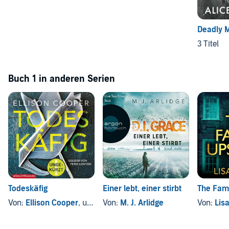
Deadly 
3 Titel
Buch 1 in anderen Serien
Todeskäfig
Einer lebt, einer stirbt
The Fami
Von:
Ellison Cooper
, und andere
Von:
M. J. Arlidge
Von:
Lis