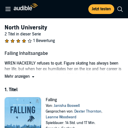
Jetzt testen
North University
2 Titel in dieser Serie
1 Bewertung
Falling Inhaltsangabe
WREN HACKERLY refuses to quit. Figure skating has always been
her life, but when her ex humiliates her on the ice and her career is
on the line, she needs a comeback. With her college team's morale
Mehr anzeigen
and donations plummeting, she has to find a way to keep people
interested.
1. Titel
MILES DAVIS is North University's golden boy, famed for his hockey
Falling
skills and movie-star looks. After a team tragedy, he's the only one
Von:
Janisha Boswell
still struggling to bounce back, making it hard to even think about
Gesprochen von:
Dexter Thornton
,
hockey when it used to be the only thing on his mind.
Leanne Woodward
After an eventful meet-cute and a bet-turned-date, Wren and Miles
Spieldauer: 14 Std. und 17 Min.