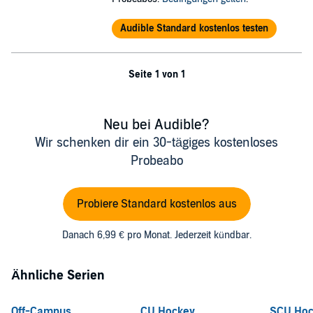
Audible Standard kostenlos testen
Seite 1 von 1
Neu bei Audible?
Wir schenken dir ein 30-tägiges kostenloses
Probeabo
Probiere Standard kostenlos aus
Danach 6,99 € pro Monat. Jederzeit kündbar.
Ähnliche Serien
Off-Campus
CU Hockey
SCU Hoc