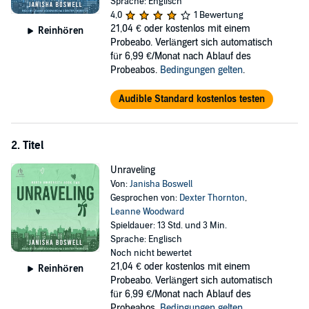
form the perfect partnership. His popularity could revive her star
Sprache: Englisch
status and team support, while her workouts might get him back on
4,0
1 Bewertung
the ice. But their fake dating pact reveals more than they expected.
21,04 €
oder kostenlos mit einem
Reinhören
Miles's kind side starts to thaw Wren's frozen heart, and she finds
Probeabo. Verlängert sich automatisch
herself falling for him more each day.
für 6,99 €/Monat nach Ablauf des
Probeabos.
Bedingungen gelten
.
When the line between what's real and what's fake begins to blur,
will either of them admit to feelings that aren't just pretend?
Audible Standard kostenlos testen
Contains mature themes.
©2024 Janisha Boswell (P)2025 Tantor Media
2. Titel
Unraveling
Von:
Janisha Boswell
Gesprochen von:
Dexter Thornton
,
Leanne Woodward
Spieldauer: 13 Std. und 3 Min.
Sprache: Englisch
Noch nicht bewertet
21,04 €
oder kostenlos mit einem
Reinhören
Probeabo. Verlängert sich automatisch
für 6,99 €/Monat nach Ablauf des
Probeabos.
Bedingungen gelten
.