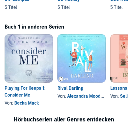
5 Titel
5 Titel
5 Titel
Buch 1 in anderen Serien
Playing For Keeps 1:
Rival Darling
Lessons 
Consider Me
Von:
Alexandra Moody
, und andere
Von:
Sel
Von:
Becka Mack
Hörbuchserien aller Genres entdecken