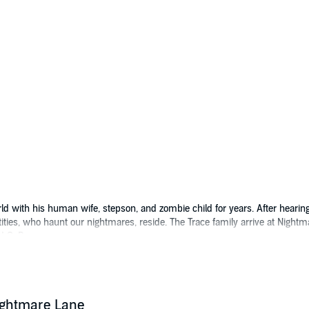
ld with his human wife, stepson, and zombie child for years. After hear
ities, who haunt our nightmares, reside. The Trace family arrive at Night
d G. Reaper.
ightmare Lane