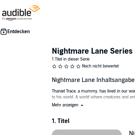
Nightmare Lane Series
1 Titel in dieser Serie
Noch nicht bewertet
Nightmare Lane Inhaltsangabe
Thaniel Trace, a mummy, has lived in our wor
to his world. A world where creatures and ent
neighbors like Frank Stein, Alucard Vamp, an
Mehr anzeigen
©2014 Steven Daniel (P)2017 Steven Daniel
1. Titel
N