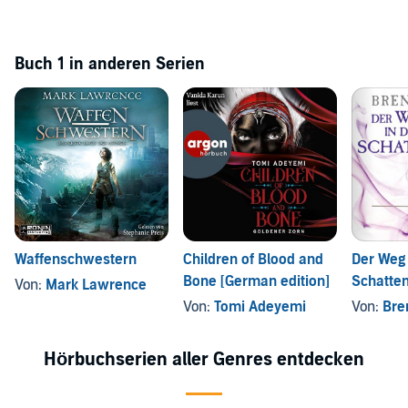
Buch 1 in anderen Serien
Waffenschwestern
Children of Blood and
Der Weg 
Bone [German edition]
Schatte
Von:
Mark Lawrence
Von:
Tomi Adeyemi
Von:
Bre
Hörbuchserien aller Genres entdecken