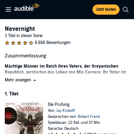
Jetzt testen
Nevernight
3 Titel in dieser Serie
8.888 Bewertungen
Zusammenfassung
Mächtige Männer im Reich ihres Vaters, der Itreyanischen
Republick, zerstörten das Leben von Mia Corvere: Ihr Vater ist
tot, ihre Mutter eingekerkert. Unter falschem Namen wird sie
Mehr anzeigen
von Mercurio großgezogen. Der alte Mann bildet Attentäter für
den Orden der Roten Kirche aus. Mia wird eine von ihnen. Sie
1. Titel
kennt nur ein Ziel: Rache für ihre Familie.
Die Prüfung
Mia ist kein gewöhnlicher Mensch. Sie ist eine Dunkelinn und kann
Von:
Jay Kristoff
mit Schatten sprechen. Seitdem ihre Familie zerstört wurde,
Gesprochen von:
Robert Frank
begleitet sie eine Katze, die in ihrem Schatten lebt und sich von
Spieldauer: 22 Std. und 37 Min.
ihren Ängsten ernährt. Doch trotz ihrer Furcht treibt Mia der Wunsch
Sprache: Deutsch
nach Vergeltung voran: Sie besteht eine letzte gefährliche Prüfung