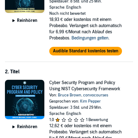
Spieldauer: 8 Std. und 25 Min.
experience in security compliance across many frameworks, this
Sprache: Englisch
book is your pathway to grasp the intricate realms of information
Noch nicht bewertet
systems security.
18,93 €
oder kostenlos mit einem
Reinhören
Probeabo. Verlängert sich automatisch
Dive into
NIST Cybersecurity Framework for Information Systems
für 6,99 €/Monat nach Ablauf des
Security
and explore:
Probeabos.
Bedingungen gelten
.
A comprehensive study of framework core functions: Gain in-
Audible Standard kostenlos testen
depth knowledge about the nucleus of NIST CSF by
meticulously breaking down each subcategory to solidify your
understanding.
Intricacies of framework profiles: Grasp the nuances of Target
2. Titel
Profiles, comprehending their function and significance within
Cyber Security Program and Policy
the broader scope of NIST CSF.
Using NIST Cybersecurity Framework
Decoding implementation tiers: Explore each implementation
tier, interpreting every facet through the lens of an
Von:
Bruce Brown
,
convocourses
experienced professional.
Gesprochen von:
Kim Pepper
Spieldauer: 3 Std. und 29 Min.
The
NIST Cybersecurity Framework
, intelligently designed to
Sprache: Englisch
synchronize with top-tier industry practices, is a treasure trove for
1,0
1 Bewertung
all cybersecurity enthusiasts, IT professionals, or organizational
12,62 €
oder kostenlos mit einem
Reinhören
leaders determined to enhance their information systems security.
Probeabo. Verlängert sich automatisch
This book, with its ability to translate complex concepts into