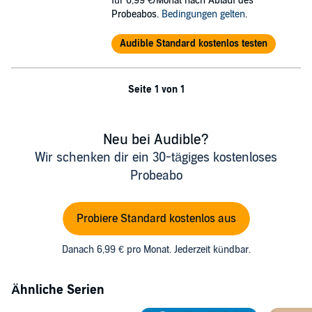
für 6,99 €/Monat nach Ablauf des
accessible lessons, has the power to elevate beginners into adept
Probeabos.
Bedingungen gelten
.
cybersecurity practitioners.
Audible Standard kostenlos testen
©2023 Bruce Brown (P)2023 Bruce Brown
Seite 1 von 1
Neu bei Audible?
Wir schenken dir ein 30-tägiges kostenloses
Probeabo
Probiere Standard kostenlos aus
Danach 6,99 € pro Monat. Jederzeit kündbar.
Ähnliche Serien