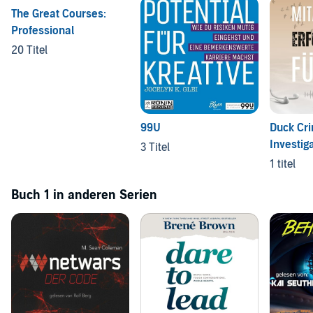
The Great Courses:
Professional
20 Titel
99U
Duck Cr
Investig
3 Titel
1 titel
Buch 1 in anderen Serien