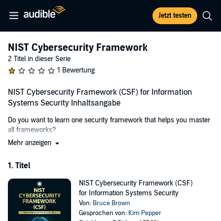
Jetzt testen
NIST Cybersecurity Framework
2 Titel in dieser Serie
1 Bewertung
NIST Cybersecurity Framework (CSF) for Information
Systems Security Inhaltsangabe
Do you want to learn one security framework that helps you master
all frameworks?
Mehr anzeigen
The NIST Cybersecurity Framework (CSF) is designed in such a
way that it aligns with best security practices in every industry.
1. Titel
Achieve proficiency in security frameworks with expert guidance by
Bruce Brown, CISSP, GCRC.
NIST Cybersecurity Framework (CSF)
for Information Systems Security
Delve into the core of cybersecurity frameworks with this
Von:
Bruce Brown
indispensable guide to NIST CSF. Crafted by cybersecurity virtuoso
Gesprochen von:
Kim Pepper
Bruce Brown, a veteran with over two decades of hands-on