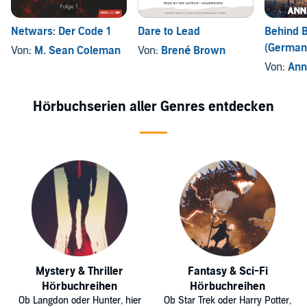
Netwars: Der Code 1
Dare to Lead
Behind B
(German 
Von:
M. Sean Coleman
Von:
Brené Brown
Von:
Ann
Hörbuchserien aller Genres entdecken
Mystery & Thriller
Fantasy & Sci-Fi
Hörbuchreihen
Hörbuchreihen
Ob Langdon oder Hunter, hier
Ob Star Trek oder Harry Potter,