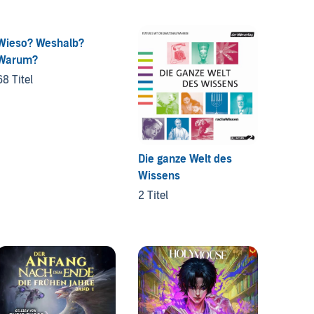
Wieso? Weshalb?
Wizard
Warum?
Collec
68 Titel
5 Titel
Die ganze Welt des
Wissens
2 Titel