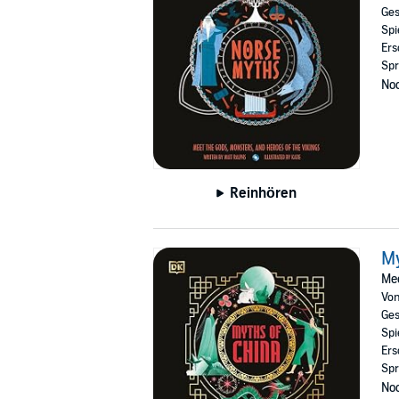
helped to create any type of book you may ca
Ges
Spi
©2021 Matt Ralphs (P)2021 DK Audio
Ers
Spr
Noc
Reinhören
My
Mee
Vo
Ges
Spi
Ers
Spr
Noc