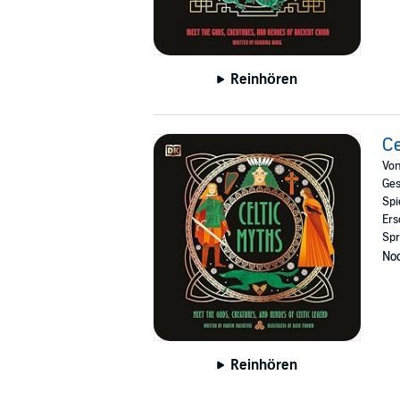
Reinhören
Ce
Vo
Ges
Spi
Ers
Spr
Noc
Reinhören