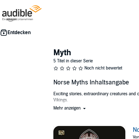
Myth
5 Titel in dieser Serie
Noch nicht bewertet
Norse Myths Inhaltsangabe
Exciting stories, extraordinary creatures an
Vikings.
Mehr anzeigen
Listen to tales about Thor, the god of thunde
and how Sif, the goddess of fertility, had her 
children to understand, while retaining the awe
N
Author: Matt Ralphs writes children's nonfict
Vo