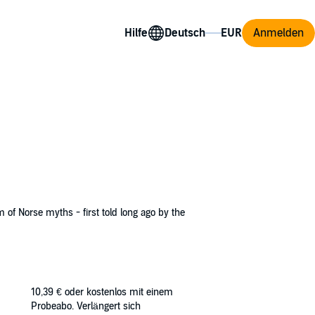
Hilfe
Anmelden
of Norse myths - first told long ago by the
t and retrieve his powerful hammer Mjölnir;
rilling immediacy, in language that is easy for
10,39 €
oder kostenlos mit einem
 He worked as an editor for many years and has
Probeabo. Verlängert sich