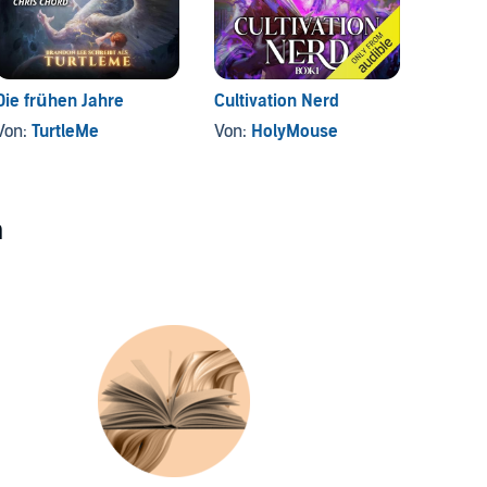
Die frühen Jahre
Cultivation Nerd
BiBiBi
'ne Fr
Von:
TurtleMe
Von:
HolyMouse
leucht
Von:
Ma
n