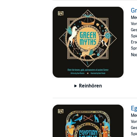
G
Mee
Vo
Ges
Spi
Ers
Spr
Noc
Reinhören
Eg
Mee
Vo
Ges
Spi