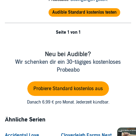
©2018 Patricia Camburn Zick (P)2021 Patricia Camburn Zick
Audible Standard kostenlos testen
Seite 1 von 1
Neu bei Audible?
Wir schenken dir ein 30-tägiges kostenloses
Probeabo
Probiere Standard kostenlos aus
Danach 6,99 € pro Monat. Jederzeit kündbar.
Ähnliche Serien
Accidental Love
Cloverleigh Farms Next