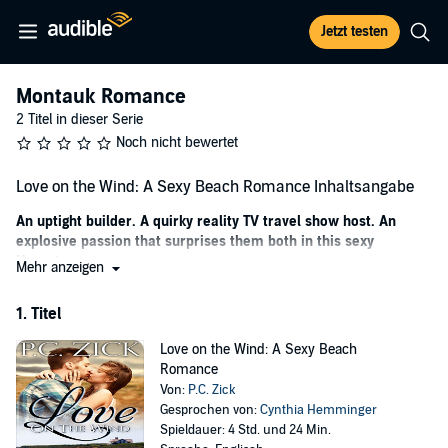
Jetzt testen
Montauk Romance
2 Titel in dieser Serie
Noch nicht bewertet
Love on the Wind: A Sexy Beach Romance Inhaltsangabe
An uptight builder. A quirky reality TV travel show host. An
explosive passion that surprises them both in this sexy
Hamptons romance.
Mehr anzeigen
Six years of traveling for her reality TV series has left Kiley Nelson, a
1. Titel
dedicated career woman, longing for a place to call her own.
Spending a weekend at her girlfriend’s beach house is the perfect
Love on the Wind: A Sexy Beach
reprieve, especially when she purchases property to finally settle
Romance
down. But her peaceful escape is shaken when she smashes into a
Von:
P.C. Zick
car containing the sinfully sexy and infuriated passenger Jeff
Gesprochen von:
Cynthia Hemminger
Hammond, who immediately melts her heart.
Spieldauer: 4 Std. und 24 Min.