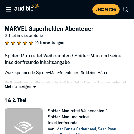
Jetzt testen
MARVEL Superhelden Abenteuer
2 Titel in dieser Serie
14 Bewertungen
Spider-Man rettet Weihnachten / Spider-Man und seine
Insektenfreunde Inhaltsangabe
Zwei spannende Spider-Man-Abenteuer für kleine Hörer.
Weihnachten ist die schönste Zeit für Peter Parker, besser bekannt
Mehr anzeigen
als Spider-Man. Im Einkaufszentrum sucht er nach dem perfekten
Geschenk, als er von dem Alien-Schurken Venom überrascht wird.
1 & 2. Titel
Zum Glück sind seine Freundin Spider-Gwen und ein paar
freundliche Weihnachtshelfer zur Stelle. Schaffen sie es gemeinsam,
Spider-Man rettet Weihnachten /
Venom das Handwerk zu legen?
Spider-Man und seine
Peter möchte unbedingt den Naturwissenschaftswettbewerb der
Insektenfreunde
Schule gewinnen. Doch der Wettbewerb muss warten, weil der
Von:
MacKenzie Cadenhead
,
Sean Ryan
,