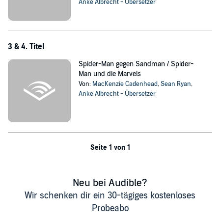
Schurke Doctor Octopus versucht, die Riesen-Partikel von Ant-Man
Anke Albrecht - Übersetzer
und Wasp zu stehlen. Können die drei Superhelden Doctor Octopus
aufhalten?
©2021 Marvel (P)2021 Der Hörverlag
3 & 4. Titel
Spider-Man gegen Sandman / Spider-
Man und die Marvels
Von:
MacKenzie Cadenhead
,
Sean Ryan
,
Anke Albrecht - Übersetzer
Seite 1 von 1
Neu bei Audible?
Wir schenken dir ein 30-tägiges kostenloses
Probeabo