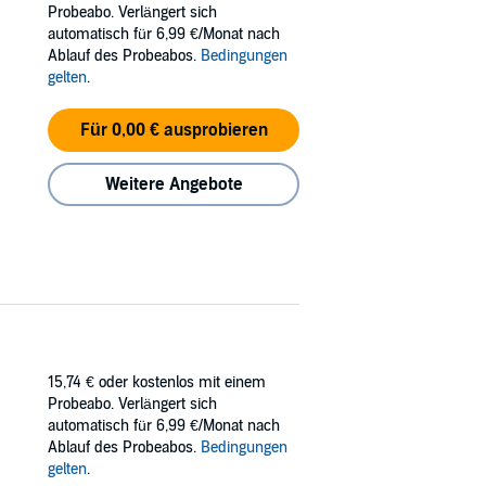
Probeabo. Verlängert sich
ides, it's not her sister he longs to seduce.
automatisch für 6,99 €/Monat nach
Ablauf des Probeabos.
Bedingungen
gelten
.
Für 0,00 € ausprobieren
Weitere Angebote
15,74 €
oder kostenlos mit einem
Probeabo. Verlängert sich
automatisch für 6,99 €/Monat nach
Ablauf des Probeabos.
Bedingungen
gelten
.