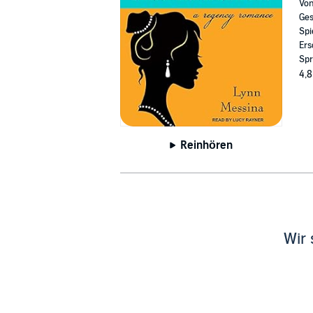
Vo
Ges
Spi
Ers
Spr
4,8
Reinhören
Wir 