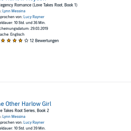
egency Romance (Love Takes Root, Book 1)
ite his reputation, he does not toy with the affections of innocents. And bes
n:
Lynn Messina
prochen von:
Lucy Rayner
eldauer: 10 Std. und 36 Min.
cheinungsdatum: 29.03.2019
ache: Englisch
12 Bewertungen
e Other Harlow Girl
e Takes Root Series, Book 2
n:
Lynn Messina
prochen von:
Lucy Rayner
eldauer: 10 Std. und 39 Min.