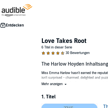
Love Takes Root
6 Titel in dieser Serie
30 Bewertungen
The Harlow Hoyden Inhaltsan
Miss Emma Harlow hasn't earned the reputatio
isn't surprised - charmed, delighted and puz
conservatory must be the country cousin (who 
Mehr anzeigen
stealing the duke's prize Rhyncholaelia digb
But her vexation doesn't last long. For Emma i
1. Titel
dull!) Sir Waldo Windbourne, and she thinks th
seduce exactly, but flirt mercilessly and enga
T