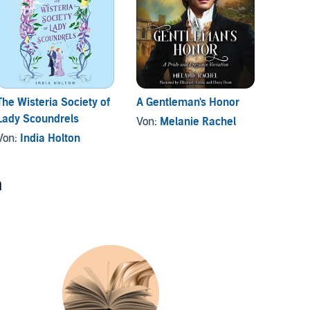
The Wisteria Society of
A Gentleman's Honor
Marry 
Lady Scoundrels
Von:
Melanie Rachel
Von:
A
Von:
India Holton
n