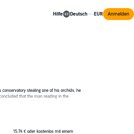
Hilfe
Anmelden
 conservatory stealing one of his orchids, he
 concluded that the man reading in the
he is the duke of Trent himself - imagine,
ngagement to the villainous (and dreadfully
e her sister away from Sir Waldo...well, not
15,74 €
oder kostenlos mit einem