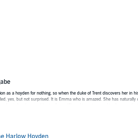
gabe
n as a hoyden for nothing, so when the duke of Trent discovers her in his
zled, yes, but not surprised. It is Emma who is amazed. She has naturally
else in London would actually read?) and is quite vexed to discover that 
yana under his very nose!
s a practical young lady with a mission: to end her dear sister Lavinia's e
at the famous libertine is just the man for the job. If he would only seduc
ge her interest. Perhaps then Lavinia would jilt the baron.
he Harlow Hoyden