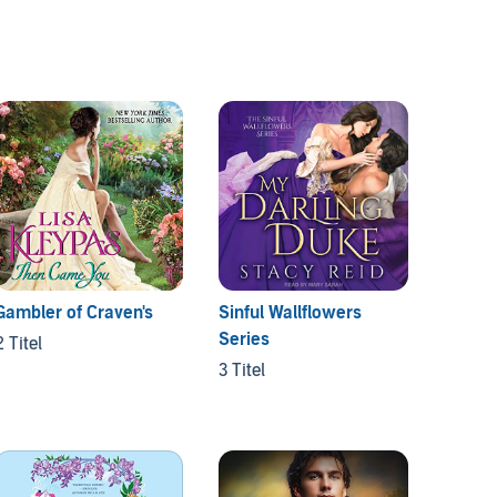
Gambler of Craven's
Sinful Wallflowers
Horsem
Series
2 Titel
3 Titel
3 Titel