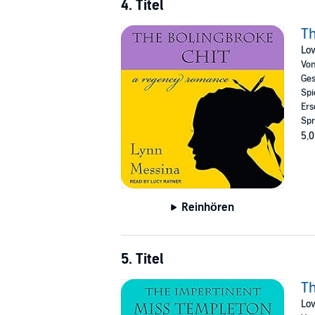
4. Titel
Th
Lov
Vo
Ges
Spi
Ers
Spr
5,0
Reinhören
5. Titel
Th
Lov