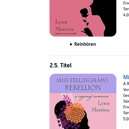
Ers
Spr
4,0
Reinhören
2.5. Titel
Mi
A 
Vo
Ges
Spi
Ers
Spr
5,0