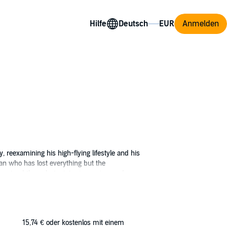
Hilfe
Anmelden
, reexamining his high-flying lifestyle and his
man who has lost everything but the
r stand there, but winter is coming, and
 other, the world catches up with them. Can
y chance they might have for a future?
15,74 €
oder kostenlos mit einem