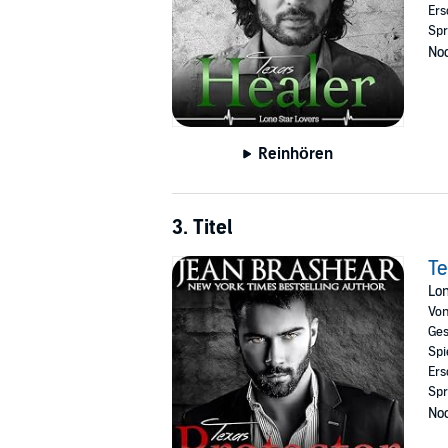
Ers
Spr
Noc
Reinhören
3. Titel
Te
Lon
Vo
Ges
Spi
Ers
Spr
Noc