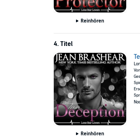
Reinhören
4. Titel
Te
Lon
Vo
Ges
Spi
Ers
Spr
Noc
Reinhören