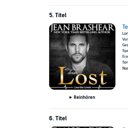
5. Titel
Te
Lon
Vo
Ges
Spi
Ers
Spr
Noc
Reinhören
6. Titel