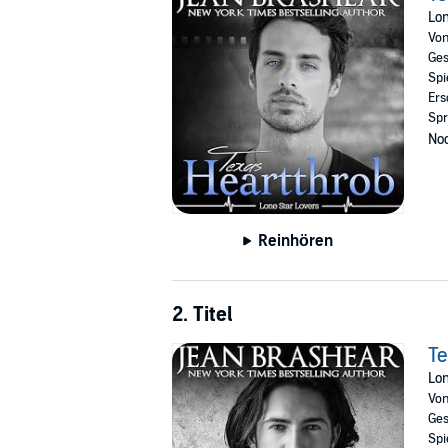
©2016 Jean Brashear (P)2018 Jean Brashear
Lon
Vo
Ges
Spi
Ers
Spr
Noc
Reinhören
2. Titel
Te
Lon
Vo
Ges
Spi