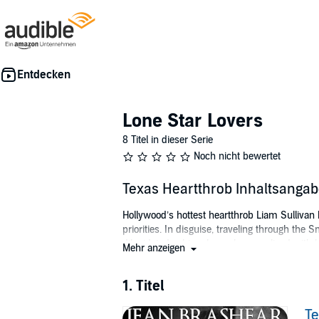
Lone Star Lovers
8 Titel in dieser Serie
Noch nicht bewertet
Texas Heartthrob Inhaltsanga
Hollywood’s hottest heartthrob Liam Sullivan h
priorities. In disguise, traveling through th
dilapidated cabin where she once lived with 
Mehr anzeigen
Liam cannot desert her until he can make he
Day by day, they draw closer, but Raina has 
1. Titel
they overcome the stunning shock of their dece
Te