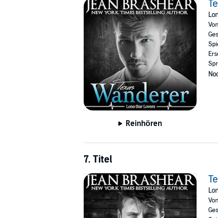
T
Lon
Vo
Ges
Spi
Ers
Spr
Noc
Reinhören
7. Titel
T
Lon
Vo
Ges