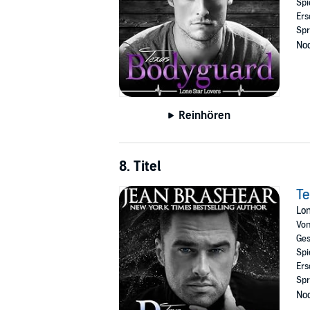
Spi
Ers
Spr
Noc
Reinhören
8. Titel
T
Lon
Vo
Ges
Spi
Ers
Spr
Noc