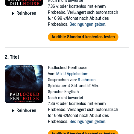
Noch nicht bewertet
You'll love this terrifying countdown. Can he stop himself?
7,36 €
oder kostenlos mit einem
Probeabo. Verlängert sich automatisch
Try Mixi J Applebottom's latest novel.
Reinhören
für 6,99 €/Monat nach Ablauf des
©2017 Mixi J Applebottom (P)2018 Mixi J Applebottom
Probeabos.
Bedingungen gelten
.
Audible Standard kostenlos testen
2. Titel
Padlocked Penthouse
Von:
Mixi J Applebottom
Gesprochen von:
S Johnson
Spieldauer: 4 Std. und 52 Min.
Sprache: Englisch
Noch nicht bewertet
7,36 €
oder kostenlos mit einem
Probeabo. Verlängert sich automatisch
Reinhören
für 6,99 €/Monat nach Ablauf des
Probeabos.
Bedingungen gelten
.