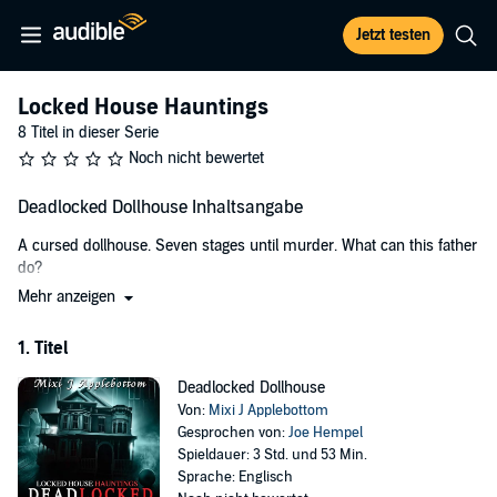
Jetzt testen
Locked House Hauntings
8 Titel in dieser Serie
Noch nicht bewertet
Deadlocked Dollhouse Inhaltsangabe
A cursed dollhouse. Seven stages until murder. What can this father
do?
Mehr anzeigen
Mark's always been a bit insecure as a father; his own childhood
sucked. He's been terrified he will ruin his perfect daughters. So he
1. Titel
buys them presents and hopes he won't screw them up.
They certainly won't forget this dollhouse.
Deadlocked Dollhouse
Von:
Mixi J Applebottom
He doesn't know how to stop it, and all he wanted to do was be a
Gesprochen von:
Joe Hempel
good father. He was worried they'd grow up to hate him; now he's
Spieldauer: 3 Std. und 53 Min.
worried they won't grow up at all.
Sprache: Englisch