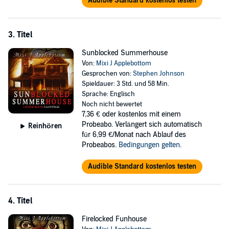
Audible Standard kostenlos testen
3. Titel
Sunblocked Summerhouse
Von:
Mixi J Applebottom
Gesprochen von:
Stephen Johnson
Spieldauer: 3 Std. und 58 Min.
Sprache: Englisch
Noch nicht bewertet
7,36 €
oder kostenlos mit einem
Probeabo. Verlängert sich automatisch
Reinhören
für 6,99 €/Monat nach Ablauf des
Probeabos.
Bedingungen gelten
.
Audible Standard kostenlos testen
4. Titel
Firelocked Funhouse