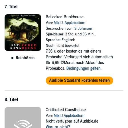
7. Titel
Batlocked Bunkhouse
Von:
Mixi J. Applebottom
Gesprochen von:
S. Johnson
Spieldauer: 3 Std. und 36 Min.
Sprache: Englisch
Noch nicht bewertet
7,36 €
oder kostenlos mit einem
Probeabo. Verlängert sich automatisch
Reinhören
für 6,99 €/Monat nach Ablauf des
Probeabos.
Bedingungen gelten
.
Audible Standard kostenlos testen
8. Titel
Gridlocked Guesthouse
Von:
Mixi J Applebottom
Nicht verfügbar auf Audible.de
Warum nicht?