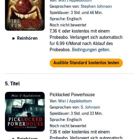
Von:
Mixi J Applebottom
Gesprochen von:
Stephen Johnson
Spieldauer: 3 Std. und 46 Min.
Sprache: Englisch
Noch nicht bewertet
7,36 €
oder kostenlos mit einem
Probeabo. Verlängert sich automatisch
Reinhören
für 6,99 €/Monat nach Ablauf des
Probeabos.
Bedingungen gelten
.
Audible Standard kostenlos testen
5. Titel
Picklocked Powerhouse
Von:
Mixi J Applebottom
Gesprochen von:
S. Johnson
Spieldauer: 3 Std. und 33 Min.
Sprache: Englisch
Noch nicht bewertet
7,36 €
oder kostenlos mit einem
Probeabo. Verlängert sich automatisch