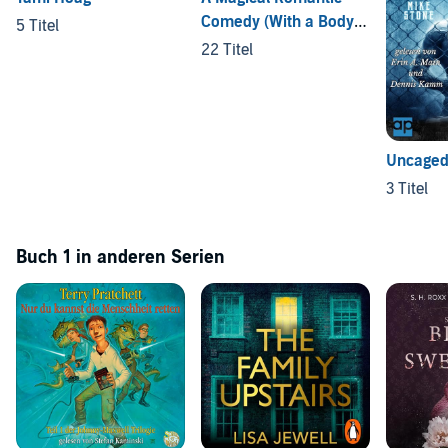
Comedy (With a Body
5 Titel
Count)
22 Titel
Uncage
3 Titel
Buch 1 in anderen Serien