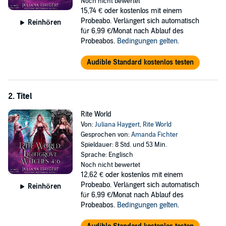
to join them, but only if she passes a dangerous test on Friday the
Noch nicht bewertet
13th.
15,74 €
oder kostenlos mit einem
Probeabo. Verlängert sich automatisch
Reinhören
At first, Hazel wants to disregard the message. But who is she
für 6,99 €/Monat nach Ablauf des
kidding? This is an opportunity she can’t say no to. Everything is
Probeabos.
Bedingungen gelten
.
going unexpectedly fine, until a human steps in Hazel's way. Sean is
mysterious, hot, and inexplicably alluring. Despite Hazel’s best
Audible Standard kostenlos testen
attempts to ignore him, she can’t. And when Sean’s fate entwines
with Hazel’s task, it puts everything at risk—not just her test, but
also their own lives.
2. Titel
Included in the set: "The Midnight Test" (book one), "The Midnight
Rite World
Spell" (book two), "The Midnight Flame" (book three).
Von:
Juliana Haygert
,
Rite World
©2015 Juliana Haygert (P)2023 Juliana Haygert
Gesprochen von:
Amanda Fichter
Spieldauer: 8 Std. und 53 Min.
Sprache: Englisch
Noch nicht bewertet
12,62 €
oder kostenlos mit einem
Probeabo. Verlängert sich automatisch
Reinhören
für 6,99 €/Monat nach Ablauf des
Probeabos.
Bedingungen gelten
.