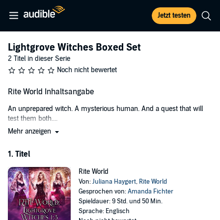
Jetzt testen
Lightgrove Witches Boxed Set
2 Titel in dieser Serie
Noch nicht bewertet
Rite World Inhaltsangabe
An unprepared witch. A mysterious human. And a quest that will
test them both....
Mehr anzeigen
Hazel always knew she was one of the weakest witches of her
generation. For a moment there, she even cared about that status.
1. Titel
But not anymore. She’s determined to live her life as a normal
human—with exception for the occasional ghost hunting.
Rite World
What can she do if the damn spirits won’t leave her alone? But
Von:
Juliana Haygert
,
Rite World
when she finally settles into a new routine, Hazel receives a
Gesprochen von:
Amanda Fichter
message that changes everything: the Lightgrove Coven, one of the
Spieldauer: 9 Std. und 50 Min.
most powerful witch covens in the world, grants her a rare chance
Sprache: Englisch